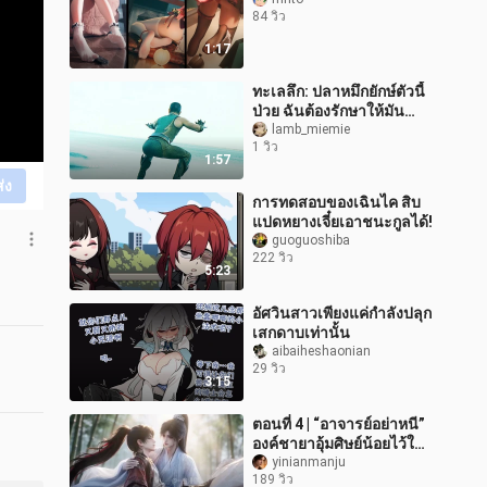
84 วิว
1:17
ทะเลลึก: ปลาหมึกยักษ์ตัวนี้
ป่วย ฉันต้องรักษาให้มัน
หน่อย
lamb_miemie
1 วิว
1:57
ส่ง
การทดสอบของเฉินไค สิบ
แปดหยางเจี๋ยเอาชนะกูลได้!
guoguoshiba
222 วิว
5:23
อัศวินสาวเพียงแค่กำลังปลุก
เสกดาบเท่านั้น
aibaiheshaonian
29 วิว
3:15
ตอนที่ 4 | “อาจารย์อย่าหนี”
องค์ชายาอุ้มศิษย์น้อยไว้ใน
อ้อมแขน
yinianmanju
189 วิว