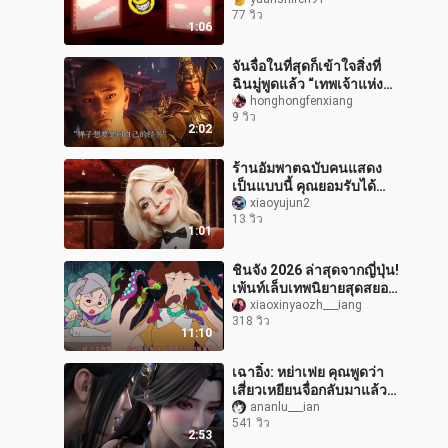
77 วิว
1:06
จันจื่อในที่สุดก็เข้าใจสิ่งที่
ฉินมู่พูดแล้ว “เทพเจ้าแห่ง
ป่า”
honghongfenxiang
9 วิว
2:02
ร้านอัมพาตฉบับคนแสดง
เป็นแบบนี้ คุณยอมรับได้
ไหม?
xiaoyujun2
13 วิว
1:01
ชินจัง 2026 ล่าสุดจากญี่ปุ่น!
เพ้นท์เล็บเทพนิยายสุดสยอง
💅
xiaoxinyaozh___iang
318 วิว
11:10
เฉาอิ๋ง: หย่าเฟย คุณพูดว่า
เสี่ยวเหยียนจื่อกลับมาแล้ว
เหรอ? วิธีใช้ร่างแยกแห่ง
ananlu___ian
541 วิว
วิญญาณที่ถูกต้อง
2:53