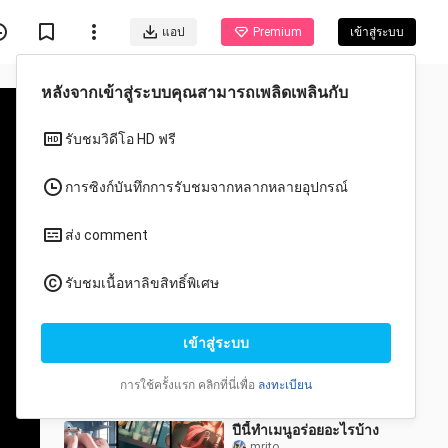
แอป
Premium
เข้าสู่ระบบ
วีดีโอแนะนำสำหรับคุณ
ทั้งหมด
อนิเมะ
จู๋ตี้ท้องแล้ว😱😱😱？！
xiaoyujun2
59 วิว
9:06
ปีนี้ทำเมนูอร่อยอะไรบ้าง
mrito