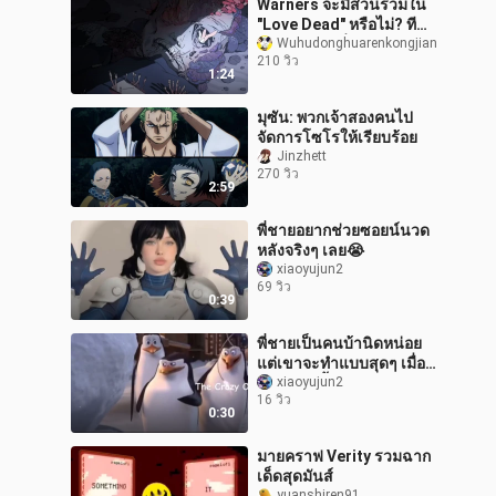
Warners จะมีส่วนร่วมใน
"Love Dead" หรือไม่? ที
เซอร์แอนิเมชั่นไซไฟ
Wuhudonghuarenkongjian
210 วิว
สำหรับผู้ใหญ่
1:24
"SCAVENGERS REIGN" เป
มุซัน: พวกเจ้าสองคนไป
จัดการโซโรให้เรียบร้อย
Jinzhett
270 วิว
2:59
พี่ชายอยากช่วยซอยน์นวด
หลังจริงๆ เลย😭
xiaoyujun2
69 วิว
0:39
พี่ชายเป็นคนบ้านิดหน่อย
แต่เขาจะทำแบบสุดๆ เมื่อมี
อะไรเกิดขึ้น
xiaoyujun2
16 วิว
0:30
มายคราฟ Verity รวมฉาก
เด็ดสุดมันส์
yuanshiren91