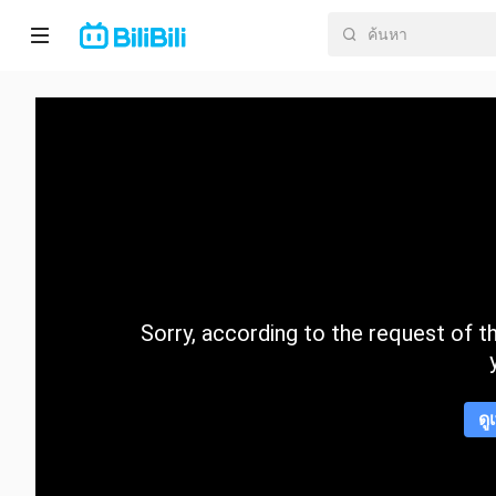
หน้า
หลัก
อนิ
เมะ
ละคร
สั้น
Sorry, according to the request of the
กำลัง
มา
แรง
ดู
หมวด
หมู่