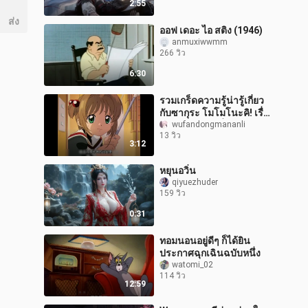
2:55
ส่ง
ออฟ เดอะ ไอ สติง (1946)
anmuxiwwmm
266 วิว
6:30
รวมเกร็ดความรู้น่ารู้เกี่ยว
กับซากุระ โมโมโนะคิ! เรื่อง
ลับของซากุระที่คุณรู้หมด
wufandongmananli
13 วิว
แล้วหรือยัง #ซากุระ
3:12
หยุนอวิ่น
qiyuezhuder
159 วิว
0:31
ทอมนอนอยู่ดีๆ ก็ได้ยิน
ประกาศฉุกเฉินฉบับหนึ่ง
watomi_02
114 วิว
12:59