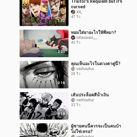
Traitor's Requiem but it's
cursed
XII_
47 วิว
1:32
ทอมใส่ยาอะไรให้พี่หมา?
nihaoxiao___
43 วิว
3:05
คุณเห็นอะไรในดวงตาคู่นี้?
veshouhui
28 วิว
0:16
เส้นประล็อคสีน้ำเงิน
veshouhui
32 วิว
0:19
ผู้ชายคนนี้ควรจะเป็นคนบ้า
ไม่ใช่เหรอ?
veshouhui