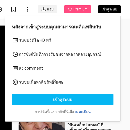
แอป
Premium
เข้าสู่ระบบ
วีดีโอแนะนำสำหรับคุณ
ทั้งหมด
อนิเมะ
เคยคิดแผนหนึ่งไว้ว่า: ก่อน
อื่นกู้เงิน แล้วคืนกลับมาเป็น
สองเท่า?! (ที่มาดูได้จาก
shikafeihaoku
0 วิว
ลายน้ำ)
0:56
“ฟันเหล็กปากทอง” ที่