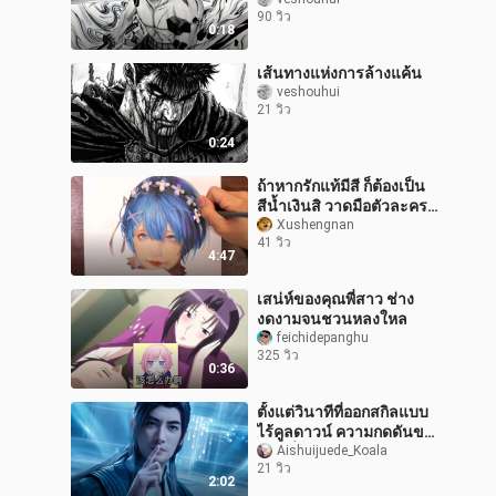
90 วิว
0:18
เส้นทางแห่งการล้างแค้น
veshouhui
21 วิว
0:24
ถ้าหากรักแท้มีสี ก็ต้องเป็น
สีน้ำเงินสิ วาดมือตัวละคร
เรม Re:Zero
Xushengnan
41 วิว
4:47
เสน่ห์ของคุณพี่สาว ช่าง
งดงามจนชวนหลงใหล
feichidepanghu
325 วิว
0:36
ตั้งแต่วินาทีที่ออกสกิลแบบ
ไร้คูลดาวน์ ความกดดันของ
หานลี่ก็พุ่งสูงสุดทันที!
Aishuijuede_Koala
21 วิว
2:02