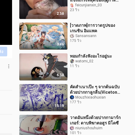
แข็งแกร่งที่สุดของฤดูกาลนี้
เขากล้ากินจนฉันยังไม่กล้า
feicunjianxin_03
23 วิว
ดู…
2:58
[วาดภาพ]การวาดรูปของ
เกนชิน อิมแพค
Sansansann
175 วิว
3:46
ส่ง
ทอมกำลังฟังอะไรอยู่นะ
watomi_02
11 วิว
6:58
คัดสำเนาเป๊ะ ๆ จากต้นฉบับ
ด้วยปากกาลูกลื่น|Vicetone
- <Nevada>
Mouzhixiaohuxian
177 วิว
15:19
วาดอันหนึ่งด้วยปากกามาร์ก
เกอร์: ดาบพิฆาตอสูร มิโดซี
niuniushouhuim
101 วิว