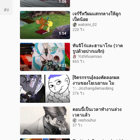
1:06
ส่ง
เจร์รี่หวีผมแสกกลางให้ลูก
เป็ดน้อย
watomi_02
220 วิว
5:54
ทันจิโร่และฮานาโกะ (วาด
รูปด้วยปากเมจิก)
Yizhihuamiao
865 วิว
4:23
[จิตรกรรม]ลองคัดลอกผล
งานของโยเนยามะ ไม
Jinzhangdemaobing
276 วิว
2:31
ตอนนี้เป็นเวลาทำงานล่วง
เวลาแล้ว
veshouhui
37 วิว
0:19