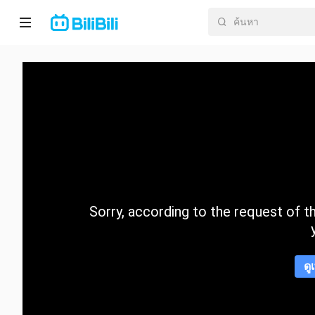
หน้า
หลัก
อนิ
เมะ
ละคร
สั้น
Sorry, according to the request of the
กำลัง
มา
แรง
ดู
หมวด
หมู่