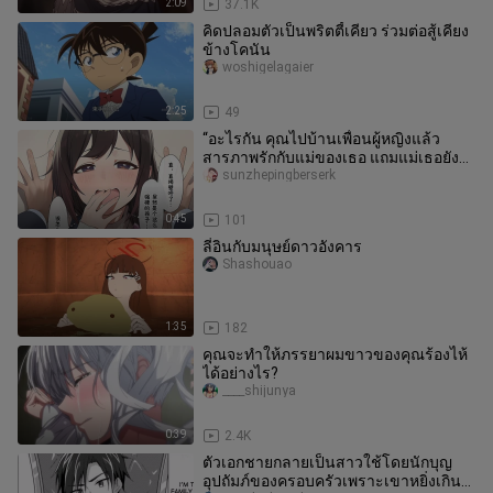
2:09
37.1K
คิดปลอมตัวเป็นพริตตี้เคียว ร่วมต่อสู้เคียง
ข้างโคนัน
woshigelagaier
2:25
49
“อะไรกัน คุณไปบ้านเพื่อนผู้หญิงแล้ว
สารภาพรักกับแม่ของเธอ แถมแม่เธอยัง
ตกลงด้วย......？？？”
sunzhepingberserk
0:45
101
ลี่อินกับมนุษย์ดาวอังคาร
Shashouao
1:35
182
คุณจะทำให้ภรรยาผมขาวของคุณร้องไห้
ได้อย่างไร?
____shijunya
0:39
2.4K
ตัวเอกชายกลายเป็นสาวใช้โดยนักบุญ
อุปถัมภ์ของครอบครัวเพราะเขาหยิ่งเกิน