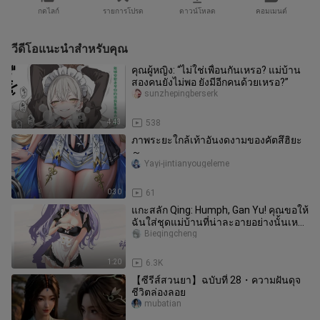
กดไลก์
รายการโปรด
ดาวน์โหลด
คอมเมนต์
วีดีโอแนะนำสำหรับคุณ
คุณผู้หญิง: “ไม่ใช่เพื่อนกันเหรอ? แม่บ้าน
สองคนยังไม่พอ ยังมีอีกคนด้วยเหรอ?”
sunzhepingberserk
4:43
538
ภาพระยะใกล้เท้าอันงดงามของคัตสึฮิยะ
～
Yayi-jintianyougeleme
0:30
61
แกะสลัก Qing: Humph, Gan Yu! คุณขอให้
ฉันใส่ชุดแม่บ้านที่น่าละอายอย่างนั้นเห
รอ? !
Bieqingcheng
1:20
6.3K
【ซีรีส์สวนยา】ฉบับที่ 28・ความฝันดุจ
ชีวิตล่องลอย
mubatian