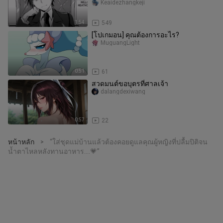
ไป? -
Keaidezhangkeji
1:54
549
[โปเกมอน] คุณต้องการอะไร?
MuguangLight
0:51
61
สวดมนต์ขอบุตรที่ศาลเจ้า
dalangdexiwang
0:57
22
หน้าหลัก
“ใส่ชุดแม่บ้านแล้วต้องคอยดูแลคุณผู้หญิงที่ปลื้มปิติจน
>
น้ำตาไหลหลังทานอาหาร....💗”