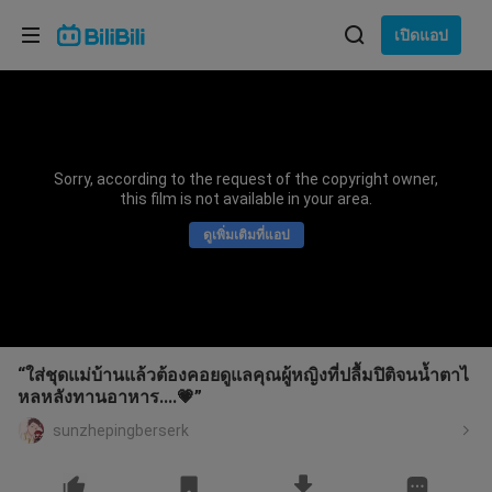
เลือกภาษา
เปิดแอป
English
ภาษา: ภาษาไทย
ภาษาไทย
Sorry, according to the request of the copyright owner,
เข้าสู่
this film is not available in your area.
Tiếng Việt
ระบบ
ดูเพิ่มเติมที่แอป
Bahasa Indonesia
Bahasa Melayu
“ใส่ชุดแม่บ้านแล้วต้องคอยดูแลคุณผู้หญิงที่ปลื้มปิติจนน้ำตาไ
หลหลังทานอาหาร....💗”
sunzhepingberserk