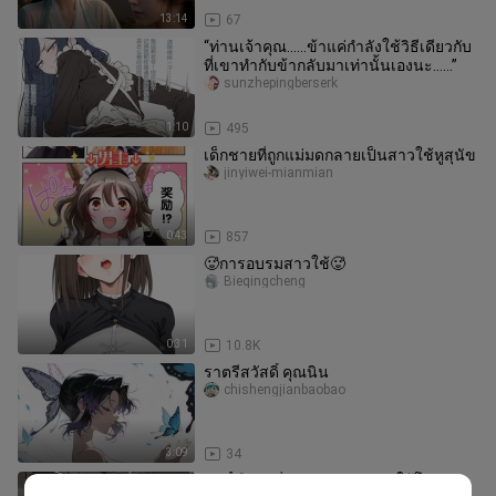
13:14
67
“ท่านเจ้าคุณ......ข้าแค่กำลังใช้วิธีเดียวกับ
ที่เขาทำกับข้ากลับมาเท่านั้นเองนะ......”
sunzhepingberserk
1:10
495
เด็กชายที่ถูกแม่มดกลายเป็นสาวใช้หูสุนัข
jinyiwei-mianmian
0:43
857
🥵การอบรมสาวใช้🥵
Bieqingcheng
0:31
10.8K
ราตรีสวัสดิ์ คุณนิน
chishengjianbaobao
3:09
34
วันนี้คือวันที่ 12 กรกฎาคม ขอให้โฮมุระ