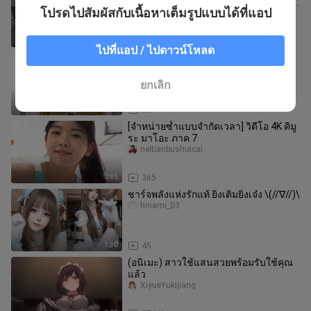
และยัตสึโยะที่น่ารักที่สุดในโลกทั้งสองคน
โปรดไปสัมผัสกับเนื้อหาเต็มรูปแบบได้ที่แอป
สุขสันต์วันเกิด!
cyaloneyang
1:43
3
ไปที่แอป / ไปดาวน์โหลด
ตอนที่รู้กันดีนั้นไม่สามารถเผยแพร่ได้
yulingkongi
ยกเลิก
0:43
54
[จำหน่ายซ้ำแบบจำกัดเวลา] วิดีโอ 4K คิมู
ระ มาโอะ ภาค 7
neitianbushuicai
0:46
365
ชาร์จพลังแห่งรักแท้ ยิ่งเติมยิ่งเจ๋ง \(//∇//)\
hinami_03
1:30
45
(อนิเมะ) สาวใช้แสนสวยพร้อมรับใช้คุณ
แล้ว
XiyueYukijiang