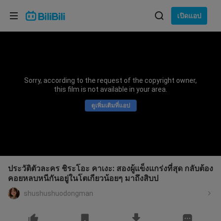
เลือกภาษา
เปิดแอป
English
ภาษา: ภาษาไทย
ภาษาไทย
Sorry, according to the request of the copyright owner,
เข้าสู่
this film is not available in your area.
Tiếng Việt
ระบบ
ดูเพิ่มเติมที่แอป
Bahasa Indonesia
Bahasa Melayu
ประวัติตัวละคร ชิระโอะ คาเงะ: สองผู้แข็งแกร่งที่สุด กลับต้อง
คอยหลบหนีกันอยู่ในโตเกียวน้อยๆ มาถึงสิบป
shushushuodongman