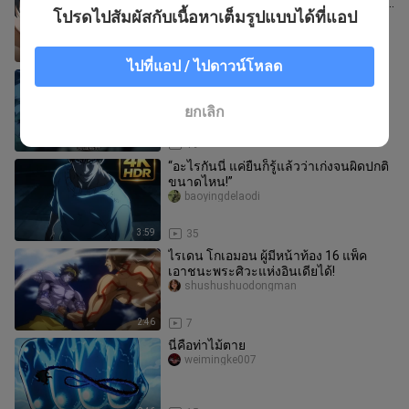
เขาเป็นเหมือนแส้! ดู Ryū Ryūko vs. Saba
โปรดไปสัมผัสกับเนื้อหาเต็มรูปแบบได้ที่แอป
ได้ในครั้งเดียว!
shushushuodongman
4:10
118
ไปที่แอป / ไปดาวน์โหลด
อิทาโดริและนานามิร่วมทัพต่อสู้กับศัตรู
มาฮิโตะ!
shushushuodongman
ยกเลิก
2:27
19
“อะไรกันนี่ แค่ยืนก็รู้แล้วว่าเก่งจนผิดปกติ
ขนาดไหน!”
baoyingdelaodi
3:59
35
ไรเดน โกเอมอน ผู้มีหน้าท้อง 16 แพ็ค
เอาชนะพระศิวะแห่งอินเดียได้!
shushushuodongman
2:46
7
นี่คือท่าไม้ตาย
weimingke007