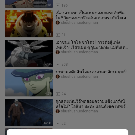
3:38
196
เนื่องจากเขาเป็นแฟนของเกมระดับพีค
ในชีวิตของเขาจึงเล่นแต่เกมระดับไฮเอน
ด์เท่านั้น!
shushushuodongman
4:31
31
เอาชนะ โกโจ ซาโตรุ ! การต่อสู้แห่ง
เทพเจ้า! เรียวเมน ซุกุนะ ปะทะ แม่ทัพเทพ
โมคุระผู้ถือดาบแปดเล่ม!
shushushuodongman
3:58
308
ราชามดตัดสินใจครองอาณาจักรมนุษย์!
shushushuodongman
4:59
24
คุณเคยเห็นวิธีทดสอบความแข็งแกร่งนี้
หรือไม่? โอลิบา ปะทะ แฮนด์เชค เทพเจ้า
แห่งสงคราม!
shushushuodongman
14:08
52
ผู้ชายมักจินตนาการว่าร่างกายของพวก