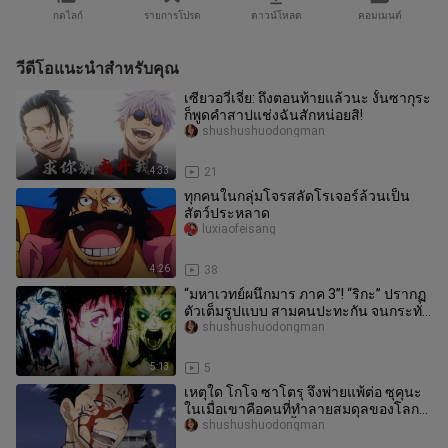
กดไลก์
รายการโปรด
ดาวน์โหลด
คอมเมนต์
วีดีโอแนะนำสำหรับคุณ
เซียวอวี่เจี๋ย: ถึงตอนท้ายแล้วนะ งั้นซากุระ
ก็พูดคำสาปแช่งฉันสักหน่อยสิ!
shushushuodongman
4:33
21
ทุกคนในกลุ่มโจรสลัดโรเจอร์ล้วนเป็น
สัตว์ประหลาด
luxiaofeisang
4:26
38
“มหาเวทย์ผนึกมาร ภาค 3”! “ริกะ” ปรากฏ
ตัวเต็มรูปแบบ สามคนปะทะกัน จนกระทั่ง
เปิดฉากดินแดนสุดท้าย!
shushushuodongman
5:13
5
เหตุใด โกโจ ซาโตรุ จึงพ่ายแพ้ต่อ ซุคุนะ
ในเมื่อเขาคือคนที่ทำลายสมดุลของโลก
แห่งศิลปะคำสาปตั้งแต่แรกเก
shushushuodongman