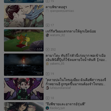
0:46
15
ดาบพิฆาตอสูร
qiangweiyuemiao
6:27
17
เจร์รี่หวีผมแสกกลางให้ลูกเป็ดน้อย
watomi_02
5:54
252
คามาโดะ ทันจิโร่ตัวนี้เก่งมาก พอเข้าเมือ
งอินฟินิตี้ปุ๊บก็ใช้ลมหายใจน้ำทันที【กอง
เชียร์ B เมิง】
yakemi_05
0:35
19
“คลายปมในใจของอี้ยง ฉันคือพี่สาวของจี้
กั๋วหยวนอี ถูกขุดขึ้นมาจนต้องจำใจกอบกู้
โลก”
lufeijundianxiaf
11:12
10
“ถึงพี่ชายและอาจารย์รุ่นพี่”
Kaolaなjun