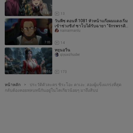
1:47
13
วันพีซ ตอนที่ 1081 หัวหน้าแก๊งผมแดงเริ่ม
เข้าช่วงชิง! ซาโบได้รับฉายา “จักรพรรดิ
เพลิง”
nainaimanlu
7:05
14
หยุนอวิ่น
qiyuezhuder
0:31
173
หน้าหลัก
ประวัติตัวละคร ชิระโอะ คาเงะ: สองผู้แข็งแกร่งที่สุด
>
กลับต้องคอยหลบหนีกันอยู่ในโตเกียวน้อยๆ มาถึงสิบป