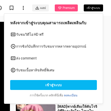
แอป
Premium
เข้าสู่ระบบ
วีดีโอแนะนำสำหรับคุณ
ทั้งหมด
อนิเมะ
อนิเมะคุณภาพสูง ชิโนบุ
ผีเสื้อใช้กลยุทธ์เล็กน้อย ล้าง
แค้นโทโมงาเอะแบบไร้
wusuoweidetaidulaide
293 วิว
บาดแผลเพียงลำพัง —
0:53
PaeHnw
[MAD]พากย์เสียงให้คันโรจิ