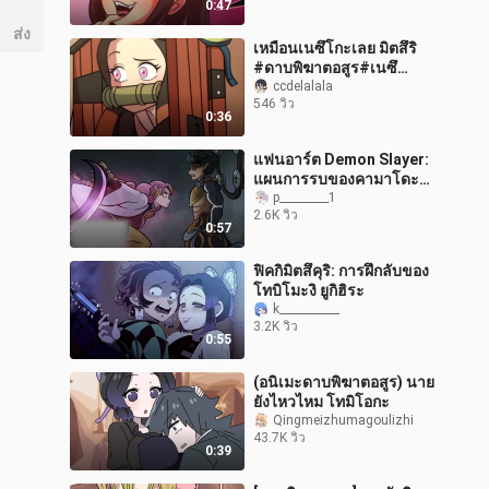
0:47
ส่ง
เหมือนเนซึโกะเลย มิตสึริ
#ดาบพิฆาตอสูร#เนซึ
โกะ#มิตสึริ
ccdelalala
546 วิว
0:36
แฟนอาร์ต Demon Slayer:
แผนการรบของคามาโดะ
มิตสึริ (Illuxxxtrandy)
p_________1
2.6K วิว
0:57
ฟิคกิมิตสึคุริ: การฝึกลับของ
โทบิโมะงิ ยูกิฮิระ
k___________
3.2K วิว
0:55
(อนิเมะดาบพิฆาตอสูร) นาย
ยังไหวไหม โทมิโอกะ
Qingmeizhumagoulizhi
43.7K วิว
0:39