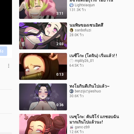
มิซึริและอิกุโระ โอบาไน
Lightxiaojun
131.3K วิว
3:11
นมพิษของเซนอิตสึ
sanbofuzi
28.0K วิว
2:03
ส่ง
เนซึโกะ (โดจิน) เริ่มแล้ว! !
mplily26_01
64.5K วิว
0:13
ทงโมกินดีเกินไปแล้ว~
benzijiのjieshuo
30.6K วิว
0:36
เนซุโกะ: คันจิโร่ แกชอบฉัน
มากเกินไปแล้วนะ!
ganc-zb9
12.6K วิว