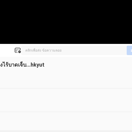
างไร้บาดเจ็บ...hkyut