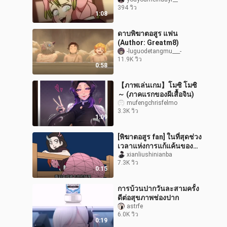
ผูกพันในครอบครัวของ
394 วิว
มนุษย์ ได้พบกับความอบอุ่นที่
1:08
คิดถึงมา
ดาบพิฆาตอสูร แฟน
(Author: Greatm8)
-luguodetangmu___-
11.9K วิว
0:58
【ภาพเล่นเกม】โมซิ โมซิ
～ (ภาคแรกของผีเสื้อจิน)
mufengchrisfelmo
3.3K วิว
1:09
[พิฆาตอสูร fan] ในที่สุดช่วง
เวลาแห่งการแก้แค้นของ
Huang Mao ก็มาถึงแล้ว
xianliushinianba
7.3K วิว
0:15
การบ้วนปากวันละสามครั้ง
ดีต่อสุขภาพช่องปาก
astrfe
6.0K วิว
0:19