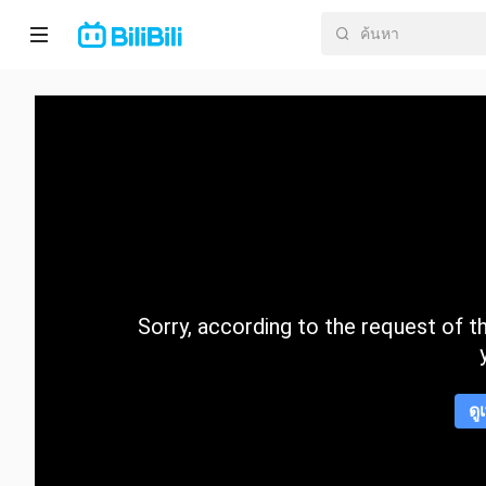
หน้า
หลัก
อนิ
เมะ
ละคร
สั้น
Sorry, according to the request of the
กำลัง
มา
แรง
ดู
หมวด
หมู่