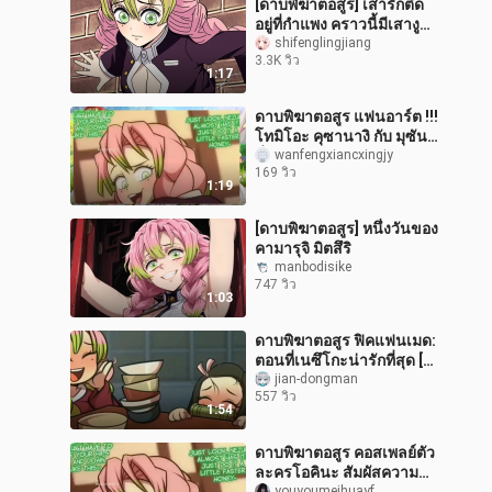
[ดาบพิฆาตอสูร] เสารักติด
อยู่ที่กำแพง คราวนี้มีเสางู
ผ่านไป
shifenglingjiang
3.3K วิว
1:17
ดาบพิฆาตอสูร แฟนอาร์ต !!!
โทมิโอะ คุซานางิ กับ มุซัน
นั่งมองเงาสะท้อนริมลำธาร
wanfengxiancxingjy
169 วิว
ภาพของทั้งสองแนบชิดกัน
1:19
[ดาบพิฆาตอสูร] หนึ่งวันของ
คามารุจิ มิตสึริ
manbodisike
747 วิว
1:03
ดาบพิฆาตอสูร ฟิคแฟนเมด:
ตอนที่เนซึโกะน่ารักที่สุด [ผู้
แต่ง: SemiDraws]
jian-dongman
557 วิว
1:54
ดาบพิฆาตอสูร คอสเพลย์ตัว
ละครโอคินะ สัมผัสความ
youyoumeihuayf__