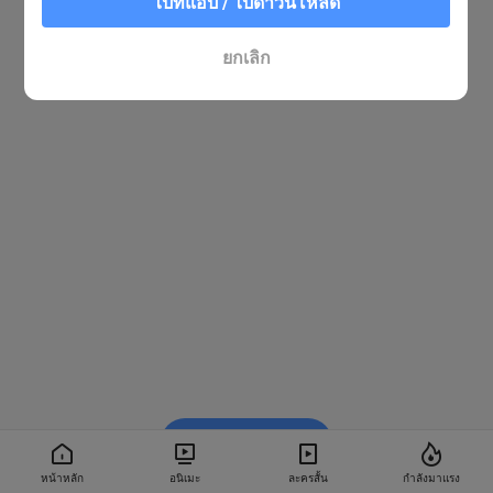
ไปที่แอป / ไปดาวน์โหลด
ยกเลิก
รับชมใน BiliBili
หน้าหลัก
อนิเมะ
ละครสั้น
กำลังมาแรง