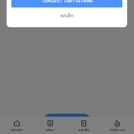
ไปที่แอป / ไปดาวน์โหลด
ยกเลิก
รับชมใน BiliBili
หน้าหลัก
อนิเมะ
ละครสั้น
กำลังมาแรง