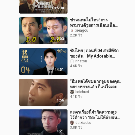
1:15:30
ขำจนทนไม่ไหว! การ
ทรมานด้วยการเฉือนเนื้อ
โหดร้ายนี้มาถึงตอนที่หก
xieagou
2.2K วิว
แล้ว ฮ่าฮ่าฮ่า
2:03
ซับไทย | ตอนที่ 04 สามีที่รัก
ของฉัน - My Adorable
Husbrand | หยาง หยาง, เจ
rinatsu
4.6K วิว
เรมี จุ่ย
44:51
“อืม พอได้ชมฉากจูบของคุณ
หยางหยางแล้ว ก็แน่ใจเลย
ว่าเขาต้องแสดงบทประเภท
baichuxi
4.1K วิว
หนุ่มหล่อจอมเจ้าเล่ห์อย่าง
1:56
โม่เส
ละครเรื่องนี้จำกัดความสูง
ไว้ต่ำกว่า 185 ไม่ให้ถ่ายเห
รอ?
daixiaobu___
3.8K วิว
1:21