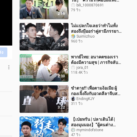
วิ้น］“ความรักคือปมแห่ง
ความยุ่งเหยิงที่อธิบายไม่ได้”
bili_1000870691
79 วิว
2:19
ไม่แปลกใจเลยว่าทำไมทั้ง
สองถึงมีออร่าคู่สามีภรรยา
ขนาดนี้!! ที่แท้ก็เคยแอบ
Suimizhuo
960 วิว
แต่งงานกันมาแล้วตั้งนาน
3:25
แล้วน
ส่ง
พากย์ไทย: อนาคตของเรา
ต้องมีความสุข | ภารกิจลับ
ภารกิจรัก(My Dear
jora_01
118.4K วิว
Guardian) EP.33 | iQiyi
2:30
Thailand
ขำตาย!! เพื่อตามง้อเมีย ผู้
กองเจิ้งถึงกับอวดลีลาจีบสาว
แบบสุดๆ จนฝ่ายหญิงใจอ่อน
EndingKJY
311 วิว
หันมาสนใจเลย ฮ่าๆๆ ชัด
3:22
【เป่ยหรัน | ปลาเดินได้ |
สองมุมมอง】“ผู้คนต่าง
กล่าวขานถึงความกล้า แล้ว
mymindofstone
47 วิว
ฉันล่ะ จะรักหัวใจที่กำลังร้อง