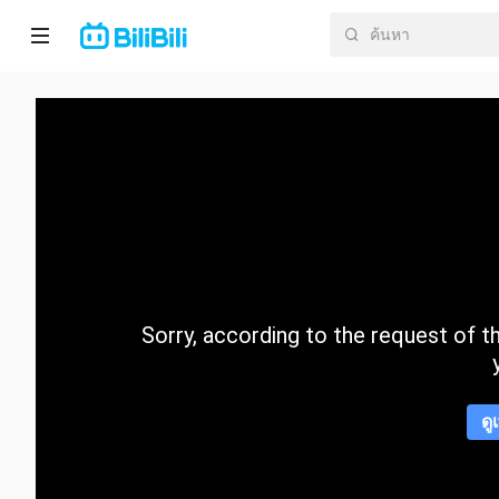
หน้า
หลัก
อนิ
เมะ
ละคร
สั้น
Sorry, according to the request of the
กำลัง
มา
แรง
ดู
หมวด
หมู่