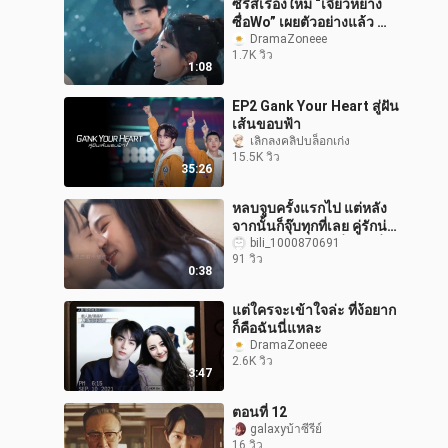
ซีรีส์เรื่องใหม่ “เจียวหยาง
ซื่อWo” เผยตัวอย่างแล้ว นำ
แสดงโดยซ่งเว่ยหลง และ
DramaZoneee
1.7K วิว
จ้าวจินหม่าย ยังไม่มีการปร
1:08
EP2 Gank Your Heart สู่ฝัน
เส้นขอบฟ้า
เลิกลงคลิปบล็อกเก่ง
15.5K วิว
35:26
หลบจูบครั้งแรกไป แต่หลัง
จากนั้นก็จุ๊บทุกที่เลย คู่รักน่า
รักมาก #เฉินซิงสวี่ #ลู่ยวี่
bili_1000870691
91 วิว
เสี่ยว
0:38
แต่ใครจะเข้าใจล่ะ ที่ง้อยาก
ก็คือฉันนี่แหละ
DramaZoneee
2.6K วิว
3:47
ตอนที่ 12
galaxyบ้าซีรีย์
16 วิว