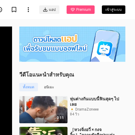
แอป
Premium
เข้าสู่ระบบ
วีดีโอแนะนำสำหรับคุณ
ทั้งหมด
อนิเมะ
หุ่นต่างกันแบบนี้ฟินสุดๆ ไป
เลย
DramaZoneee
84 วิว
0:11
［หวงจิ่งอวี่ × กงจ