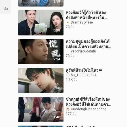
3:59
ไห
ส่ง
หวงจิ่งอวี๋ก็รู้ตัวว่าตัวเอง
กำลังทำหน้าที่ทหารใน
วงการบันเทิงอยู่นะ!
DramaZoneee
70 วิว
0:28
ความสุขุมของผู้กองเจิ้งได้
เปลี่ยนเป็นความพังทลายชั่ว
ขณะ เมื่อต้องเผชิญกับ
yaochiroudetutu
73 วิว
เหตุการณ์ที่กู่อีหรานถูกจับ
2:24
คู่รักที่ห้ามใจไม่ไหว💋
bili_1000870691
1.7K วิว
0:56
ขำตาย! ซีรีส์เรื่องใหม่ของ
หวงจิ้งอวี่นี่ใช่เล่นตามคา
แร็กเตอร์จริงๆ เลย!
Guodongbuchongdong
177 วิว
1:46