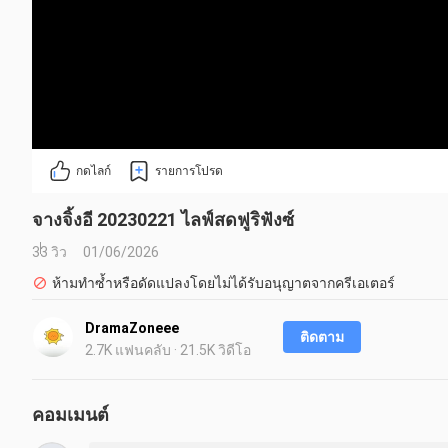
กดไลก์
รายการโปรด
จางจิ้งอี 20230221 ไลฟ์สดฟูริฟังซ์
33 วิว
01/06/2026
ห้ามทำซ้ำหรือดัดแปลงโดยไม่ได้รับอนุญาตจากครีเอเตอร์
DramaZoneee
ติดตาม
2.7K แฟนคลับ · 21.5K วิดีโอ
คอมเมนต์