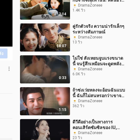
กับจางจิ้งอีเท่านั้น! หลินอวี่
เสิน x จูอวิ๋น
DramaZoneee
1.4K วิว
2:14
คู่รักตัวจริง ความน่ารักเล็กๆ
ระหว่างสัมภาษณ์
DramaZoneee
13 วิว
18:07
ส่ง
ไม่ใช่ สังเหยนจูบแรงขนาด
นี้ จนรู้สึกเหมือนจะดูดพลัง
วินอีฝันไปหมดแล้ว #ซีรีส์
DramaZoneee
6.0K วิว
จีบผัวยาก#ไป๋จิ้งถิงจางร
0:33
ถ้าซ่งเว่ยหลงจะอ้อนฉันแบบ
นี้ ฉันก็ไม่สนหรอกว่าเขาจะ
พูดอะไร ฉันอยากจูบเขา
DramaZoneee
362 วิว
เท่านั้นแหละ
1:15
ดีวีดีอย่างเป็นทางการ
คอนเสิร์ตซัมซิลของ IU,
ครบรอบ 14 ปี The Golden
DramaZoneee
23 วิว
Hour, มีคำบรรยายภาษา