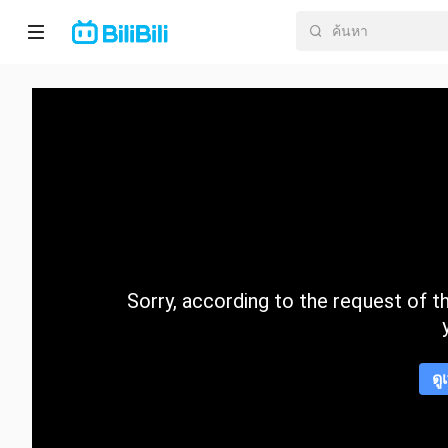
หน้า
หลัก
อนิ
เมะ
ละคร
สั้น
Sorry, according to the request of the
กำลัง
มา
แรง
ดู
หมวด
หมู่