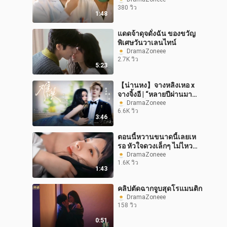
380 วิว
1:48
แดดจ้าดุจดั่งฉัน ของขวัญ
พิเศษวันวาเลนไทน์
DramaZoneee
2.7K วิว
5:23
【น่านหง】จางหลิงเหอ x
จางจิ้งอี | “หลายปีผ่านมา
แล้ว ฉันก็ยังคงชอบแค่เธอ
DramaZoneee
6.6K วิว
คนเดียว”
3:46
ตอนนี้หวานขนาดนี้เลยเห
รอ หัวใจดวงเล็กๆ ไม่ไหว
แล้ว
DramaZoneee
1.6K วิว
1:43
คลิปตัดฉากจูบสุดโรแมนติก
DramaZoneee
158 วิว
0:51