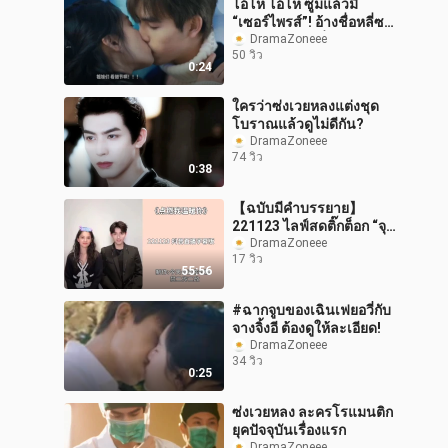
โอ้โห โอ้โห ซูมแล้วมี
“เซอร์ไพรส์”! อ้างชื่อหลี่ซ
วิน แต่กลับทำเรื่องของ
DramaZoneee
50 วิว
เฉินเฟยอวี่
0:24
ใครว่าซ่งเวยหลงแต่งชุด
โบราณแล้วดูไม่ดีกัน?
DramaZoneee
74 วิว
0:38
【ฉบับมีคำบรรยาย】
221123 ไลฟ์สดติ๊กต็อก “จุด
ไฟให้ฉัน อุ่นใจเธอ” | เฉินเฟ
DramaZoneee
17 วิว
ยอวี่ | จางจิ้งอี
55:56
#ฉากจูบของเฉินเฟยอวี่กับ
จางจิ้งอี ต้องดูให้ละเอียด!
DramaZoneee
34 วิว
0:25
ซ่งเวยหลง ละครโรแมนติก
ยุคปัจจุบันเรื่องแรก
DramaZoneee