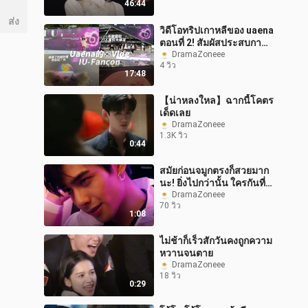
46:44
จีน, ส่วนที่
ส่ง
วิดีโอทริปเกาหลีของ uaena
ตอนที่ 2! สัมผัสประสบกา
รณ์ฟังก์คอนของไอยูแบบจัด
DramaZoneee
4 วิว
เต็ม!
17:48
【น่าหลงใหล】ฉากนี้โคตร
เด็ดเลย
DramaZoneee
1.3K วิว
0:44
สมัยก่อนจมูกตรงก็สวยมาก
นะ! ยิ่งไปกว่านั้น ใครกันที่
วัยสิบกว่าปีจะมีพลังการ
DramaZoneee
70 วิว
ถ่ายทอดแฟชั่นขนาดนี้ได้!?
1:08
ไม่ช้าก็เร็วสักวันคงถูกความ
หวานจนตาย
DramaZoneee
18 วิว
0:29