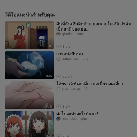
วีดีโอแนะนำสำหรับคุณ
คืนที่ฉันเดินผิดบ้าน คุณนายโยลนึกว่าฉัน
เป็นสามีของเธอ…
qiushanfanmanjia
1:10
1.5K
การแบ่งปันนม
naisuowangqiqi
0:35
82.3K
โอ้พระเจ้า! คดเคี้ยว คดเคี้ยว คดเคี้ยว
yawasesqxr_01
2:05
1.2M
ต่อไปจะทำอะไรกันนะ!
feichidepanghu
0:36
959