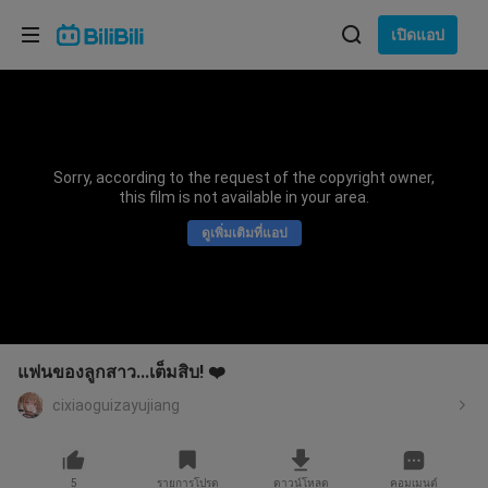
เลือกภาษา
เปิดแอป
English
ภาษา: ภาษาไทย
ภาษาไทย
Sorry, according to the request of the copyright owner,
เข้าสู่
this film is not available in your area.
Tiếng Việt
ระบบ
ดูเพิ่มเติมที่แอป
Bahasa Indonesia
Bahasa Melayu
แฟนของลูกสาว...เต็มสิบ! ❤️
cixiaoguizayujiang
5
รายการโปรด
ดาวน์โหลด
คอมเมนต์