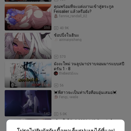
คุณพร้อมที่จะแต่งงานเข้าสู่ตระกูล
Feisalier แล้วหรือยัง?
fannie_randall_02
0:50
40.9K
ช้อปปิ้งในฮินะ
airinaiyisheng
1:50
570
มังงะใหม่ วนลูปมาปราบจอมมารแบบสปี
ดรัน 1 - 8
thebestมังงะ
36:44
56
💓พี่สาวจะเป็นท่าเรือที่อบอุ่นเสมอ💓
Fengいweile
1:42
5.0K
【ฤดูใบไม้ผลิ 2026 / 40 ต้นฉบับ】สาว
หน้าเหยียดแสดงกางเกงในให้คุณดู R –
โปรดไปสัมผัสกับเนื้อหาเต็มรูปแบบได้ที่แอป
XiarihuantingMCE