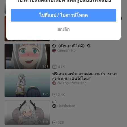
PV อย่างเป็นทางการ 【ทีมแปลภาษาจ
1:00
539
ไปที่แอป / ไปดาวน์โหลด
💗เจ้าแม่ไม่สบายมาเยี่ยมเป็นอาหารเสริม
ขโมยหัวใจ💗
Fengいweile
ยกเลิก
1:40
110.6K
💞《ตัดแบบนี้ไม่ดี》💞
cannianキン
2:51
4.1K
ฟริเลน คุณช่วยสานต่อความปรารถนา
สุดท้ายของฉันได้ไหม?
cixiaoguizayujiang
1:26
2.4K
ยา
Shashouao
1:18
328