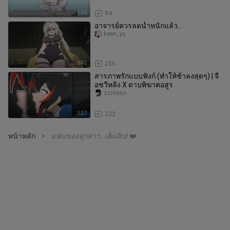
1:56
94
อาจารย์ควรลดน้ำหนักแล้ว...
keen_ys
0:43
256
สารภาพรักแบบฟังก์ (ทำให้ช้าลงสุดๆ) | จื
อชวีหลิง X ดาบพิฆาตอสูร
zzmxsn
1:37
222
หน้าหลัก
แฟนของลูกสาว...เต็มสิบ! ❤️
>