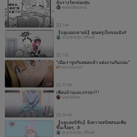
ลุ้นรางวัลกล่องสุ่ม
wuliaodiguang
3:16
144
【บลูแอมบลายม์】คุณครูเป็นของฉัน!!
로보트태권v_official
1:51
105
“เมื่อเราจูบกันหมดแล้ว แต่งงานกันเถอะ”
wu-miao-jun
2:07
97.0K
เพื่อนบ้านและภรรยา? !
QianqiSver
1:48
26.6K
【บลูแอมบิชั่น】ยิ่งความสนิทสนมเพิ่ม
ขึ้นเรื่อยๆ...③
로보트태권v_official