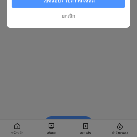
ไปที่แอป / ไปดาวน์โหลด
ยกเลิก
รับชมใน BiliBili
หน้าหลัก
อนิเมะ
ละครสั้น
กำลังมาแรง