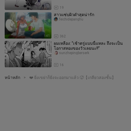
0:21
19
สาวแซ่บผิวดำสุดน่ารัก
feichidepanghu
1:41
362
ผมเหลือง: “เช้าตรู่แบบนี้แหละ ถึงจะเป็น
โอกาสทองของวัวเลยนะ!!”
sunzhepingberserk
0:43
16
หน้าหลัก
❤️ ยิ่งเขย่าก็ยิ่งจะออกมาแล้ว 🥵【เกลียวสองชั้น】
>