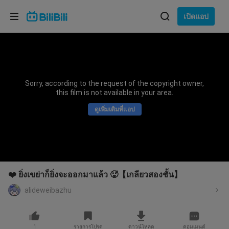
เลือกภาษา
เปิดแอป
English
ภาษา: ภาษาไทย
ภาษาไทย
Sorry, according to the request of the copyright owner,
เข้าสู่
this film is not available in your area.
Tiếng Việt
ระบบ
ดูเพิ่มเติมที่แอป
Bahasa Indonesia
Bahasa Melayu
❤️ ยิ่งเขย่าก็ยิ่งจะออกมาแล้ว 🥵【เกลียวสองชั้น】
alideweibazhu
1
รายการโปรด
ดาวน์โหลด
คอมเมนต์