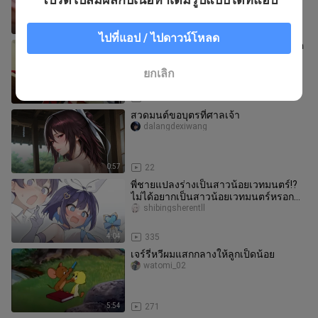
2:36
97
ไปที่แอป / ไปดาวน์โหลด
“โดนสาวน้อยกัดไปหนึ่งคำ กลายเป็นโรค
คลั่งสาวน้อยไปแล้ว ทำยังไงดี”
xiaofeifeizy
ยกเลิก
2:15
66
สวดมนต์ขอบุตรที่ศาลเจ้า
dalangdexiwang
0:57
22
พี่ชายแปลงร่างเป็นสาวน้อยเวทมนตร์!?
ไม่ได้อยากเป็นสาวน้อยเวทมนตร์หรอก
นะ! มันน่าอายเกินไปแล้ว!
shibingsherentll
4:04
335
เจร์รี่หวีผมแสกกลางให้ลูกเป็ดน้อย
watomi_02
5:54
271