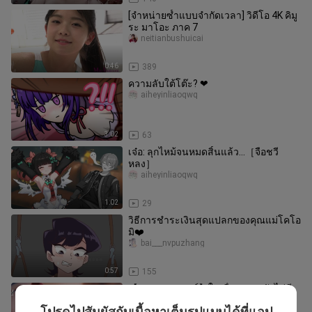
[จำหน่ายซ้ำแบบจำกัดเวลา] วิดีโอ 4K คิมู
ระ มาโอะ ภาค 7
neitianbushuicai
0:46
389
ความลับใต้โต๊ะ? ❤
aiheyinliaoqwq
3:02
63
เจ๋อ: ลุกไหม้จนหมดสิ้นแล้ว...［จือชวี
หลง］
aiheyinliaoqwq
1:02
29
วิธีการชำระเงินสุดแปลกของคุณแม่โคโอ
มิ❤️
bai___nvpuzhang
0:57
155
【บลูแอมบลายม์】ในเรื่องความรักไม่มี
รุ่นพี่
โปรดไปสัมผัสกับเนื้อหาเต็มรูปแบบได้ที่แอป
로보트태권v_official