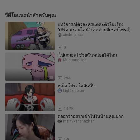
วีดีโอแนะนำสำหรับคุณ
บทวิจารณ์ตัวละครแต่ละตัวในเรื่อง
“เกิร์ล ฟรอนไลน์” (สุดท้ายมีเซอร์ไพรส์)
xiede_officer
1:01
0
[โปเกมอน] ช่วยฉันหน่อยได้ไหม
MuguangLight
1:38
294
หูเต็ง โปรดใส่อันนี้! -
Lightxiaojun
1:06
14.7K
ดูออกว่าอยากเข้าไปในบ้านคุณมาก
meinvkanchazhan
0:25
146