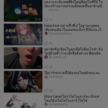
ผลงานระดับเทพที่ยิ่งใหญ่ที่สุดในซีรีส์ โน
บิตะสร้างอารยธรรมทั้งหมดขึ้นมาด้วยมือ
ของเขาเอง! โดราเอมอน ว
xixi_04
13:05
16
[ท่องเสน่หาอย่างลึกซึ้ง] ในฐานะบุคคล
เพียงคนเดียวในมณฑลเล็กๆ ที่ได้เล่น เก็น
ชินอิมแพกต์
Xiaoshenaichirou
1:44
65
อย่าจัดชั้นเรียนในคุกเมื่อไม่มีอะไรทำ ฉัน
ไม่รู้ด้วยซ้ำว่าจะตั้งชื่อสิ่งต่างๆ ที่คุณคิด
ขึ้นมาอย่างไร
eli_gomez_03
1:24
28
🥰น่ารักขนาดนี้ก็ต้องขอโทษด้วยนะคะ
Xudadayoi
1:13
24
[Azur Lane] ไม่ว่าไดโนเสาร์จะเล็กแค่
ไหนก็ยังเป็นไดโนเสาร์ (ไม่ใช่.
alideweibazhu