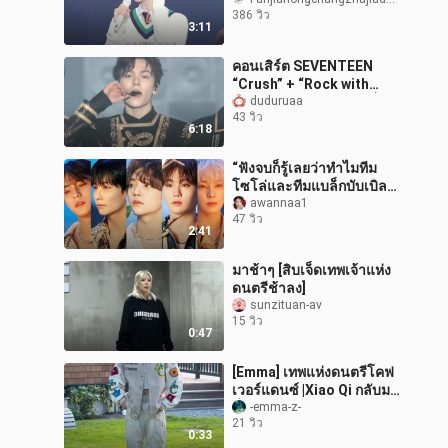
เศร้าลึกๆ ของเราเองก็ยังรัก
386 วิว
มันอย่างสุดหัวใจ” ไม่ว่าจะ
3:11
อยู่ที่
คอนเสิร์ต SEVENTEEN
“Crush” + “Rock with
you” เจ้าชายทรงลง! หลั่ง
duduruaa
43 วิว
ไหลพลังสุดขีด!
6:18
“ฟังจบก็รู้เลยว่าทำไมทีม
โซโล่และทีมแบล็กบับเบิล
ถึงต้องร้องท่อนเดียวกัน”
awannaa1
47 วิว
เพลงมีมิติหลากหลาย ทั้งทีม
2:41
โซ
มาช้าๆ [สิบเจ็ดเทพเจ้าแห่ง
ดนตรีช้าลง]
sunzituan-av
15 วิว
0:47
[Emma] เทพแห่งดนตรีโคฟ
เวอร์แดนซ์ |Xiao Qi กลับมา
ที่ Dafa และใช้เวลาทำ
-emma-z-
21 วิว
วิดีโอนี้เพียง 15 นาที มัน
0:33
ทรมาน