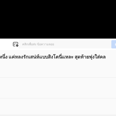
่ง แค่หลงรักเสน่ห์แบบสิงโตนี่แหละ สุดท้ายพุ่งใส่คล