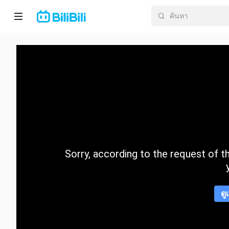
หน้า
หลัก
อนิ
เมะ
ละคร
สั้น
Sorry, according to the request of the
กำลัง
มา
แรง
ดู
หมวด
หมู่