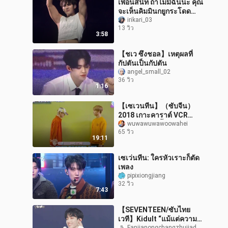
เพื่อนสนิท ถ้าไม่มีฉันนะ คุณ
จะเห็นคิมมินกยูกระโดด
โชว์ไฮไลต์บนหน้าคุณได้
irikari_03
13 วิว
ไหม
3:58
【ชเว ซึงชอล】เหตุผลที่
กัปตันเป็นกัปตัน
angel_small_02
36 วิว
1:16
【เซเวนทีน】（ซับจีน）
2018 เกาะคาราต์ VCR
สคิทช์ (ละครสั้น)
wuwawuwawoowahei
65 วิว
19:11
เซเว่นทีน: ใครหัวเราะก็ตัด
เพลง
pipixiongjiang
32 วิว
7:43
【SEVENTEEN/ซับไทย
เวที】Kidult “แม้แต่ความ
Fanjianongchangzhujiadeererzi