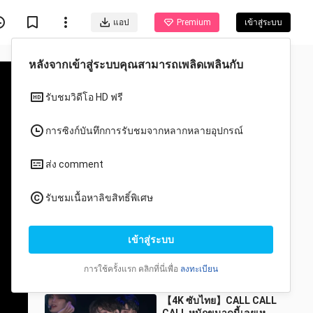
แอป
Premium
เข้าสู่ระบบ
วีดีโอแนะนำสำหรับคุณ
ทั้งหมด
อนิเมะ
【4K ซับจีน】วงโป๋
ไฮไลต์+การแสดงเปิดตัว
เพลง I Don't Understand
__higer
20 วิว
But I Luv U丨230721
8:27
'FOLLOW' สู่โซล
【4K ซับไทย】CALL CALL