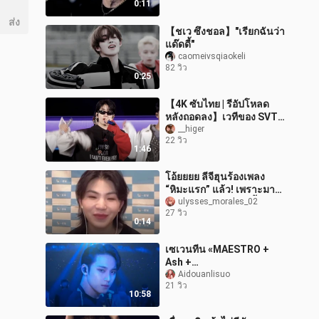
0:11
ส่ง
【ชเว ซึงชอล】"เรียกฉันว่า
แด๊ดดี้"
caomeivsqiaokeli
82 วิว
0:25
【4K ซับไทย | รีอัปโหลด
หลังถอดลง】เวทีของ SVT
ชุบชีวิตเพลงให้ใหม่ไฉไล
__higer
22 วิว
กว่าเดิม | เพิ่งได้ดูเพลงนี้สดๆ
1:46
ค
โอ้ยยยย ลีจีฮุนร้องเพลง
“หิมะแรก” แล้ว! เพราะมาก
กก! ขอแชะหน่อยได้มั้ยยย!
ulysses_morales_02
27 วิว
งานเซ็นลายเซ็น
0:14
เซเวนทีน «MAESTRO +
Ash +
LOVE,MONEY,FAME» 24
Aidouanlisuo
21 วิว
พฤศจิกายน 2023 งาน
10:58
ประกาศรางวัล MAMA เวที
ความละเอียดสูง