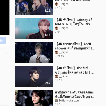
CALL หนักขนาดนี้เลยเห
รอ? | ระวังเข้าใจผิด: PP ที่
__higer
17 วิว
เปิดคลิปคือโจชัว!
3:22
【4K ซับไทย】ฉบับบลูเรย์
MAESTRO | โทรุโกะเข้า
ฉากผิด ฉากที่คานางาวะทุก
__higer
2 วิว
คนต้องกลั้นหัวเราะ | เห็น
4:17
หน้าชัด
ส่ง
【4K บรรยายไทย】April
shower ลมก็ชอบคุณเหมือน
กัน เมื่อพัดผ่านคุณจะอ่อน
__higer
389 วิว
โยนเป็นพิเศษ ลมยังเอียง
3:32
เอนไปหาคุ
【4K ซับไทย】ช่วงวัยที่
ชวนหลงใหล สุดหลงรัก丨
ในที่สุดก็เจอเวอร์ชันของ
__higer
53 วิว
WONWOO แบบนี้สักที
3:57
สามีอัลฟ่าระดับสุดยอดของ
ฉันที่เรียนต่อเนื่องปริญญา
โท-เอก
feitianyutai___un
33 วิว