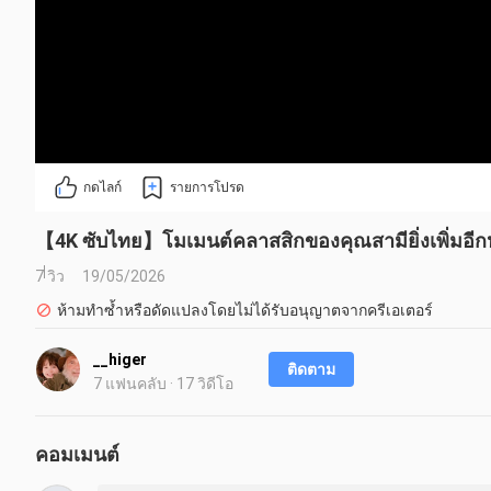
กดไลก์
รายการโปรด
【4K ซับไทย】โมเมนต์คลาสสิกของคุณสามียิ่งเพิ่มอีกหนึ
7 วิว
19/05/2026
ห้ามทำซ้ำหรือดัดแปลงโดยไม่ได้รับอนุญาตจากครีเอเตอร์
__higer
ติดตาม
7 แฟนคลับ · 17 วิดีโอ
คอมเมนต์