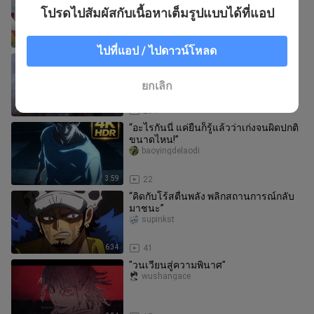
ได้อย่างชัดเจนที่สุด”
โปรดไปสัมผัสกับเนื้อหาเต็มรูปแบบได้ที่แอป
lufeiaichirouna
10:01
74
ไปที่แอป / ไปดาวน์โหลด
[รีมิกซ์]ตัดสามพี่น้องใน <8 เทพอสูรมังกร
ฟ้า>
Xiangdanghuafurendebaibai
ยกเลิก
6:14
294
“อะไรกันนี่ แค่ยืนก็รู้แล้วว่าเก่งจนผิดปกติ
ขนาดไหน!”
baoyingdelaodi
3:59
22
“คิดกับโร้สตื่นพลัง พลิกสถานการณ์กลับ
มาชนะ”
supinkst
6:34
41
"วนเวียนสู่ความพินาศ"
wushangace