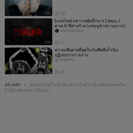
5:49
427
[แปลไทย| มหาเวทย์ผนึกมาร ] สุคุนะ |
ศาลเจ้าปีศาจร้าย (แท่นบูชาปราบมาร) |
M4rkim
goutoujiuming
5:23
11
ความเสียดายที่สุดในวันพีซคือโรบิน
ปฏิเสธการรวมร่าง
supinkst
2:16
45
หน้าหลัก
ตอนแรกโซโรกล้าฟันเพราะไม่รู้ว่าเป็นเทียนหลงเหริน
>
ถ้ารู้ก็คงฟันจนตายไปแล้ว