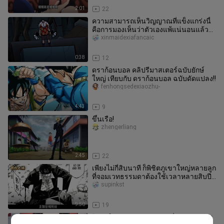
2:01
22
ความสามารถเห็นวิญญาณที่แข็งแกร่งนี้
คือการมองเห็นว่าตัวเองแพ้แน่นอนแล้ว
หรือ
xinmaidexiafancaic
0:38
12
ดราก้อนบอล คลิปรีมาสเตอร์ฉบับยักษ์
ใหญ่ เทียบกับ ดราก้อนบอล ฉบับดัดแปลง!!
fenhongsedexiaozhu-
4:43
9
ขึ้นเรือ!
zhengerliang
2:45
22
เพียงไม่กี่สิบนาที ก็พิชิตภูเขาใหญ่หลายลูก
ที่จอมเวทธรรมดาต้องใช้เวลาหลายสิบปีก
ว่าจะข้ามผ่านได้
supinkst
9:50
19
“เสน่ห์ทางบุคลิกภาพของลูฟี่แสดงออกมา