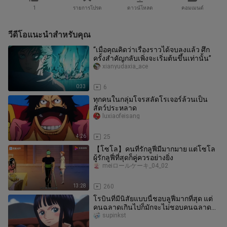
1
รายการโปรด
ดาวน์โหลด
คอมเมนต์
วีดีโอแนะนำสำหรับคุณ
“เมื่อคุณคิดว่าเรื่องราวได้จบลงแล้ว ศึก
ครั้งสำคัญกลับเพิ่งจะเริ่มต้นขึ้นเท่านั้น”
xianyudaxia_ace
0:33
6
ทุกคนในกลุ่มโจรสลัดโรเจอร์ล้วนเป็น
สัตว์ประหลาด
luxiaofeisang
4:26
25
【โซโล】คนที่รักลูฟี่มีมากมาย แต่โซโล
ผู้รักลูฟี่ที่สุดก็คู่ควรอย่างยิ่ง
meiロールケーキ_04_02
13:28
260
โรบินที่มีนิสัยแบบนี้ชอบลูฟี่มากที่สุด แต่
คนฉลาดเกินไปก็มักจะไม่ชอบคนฉลาด
เหมือนกัน
supinkst