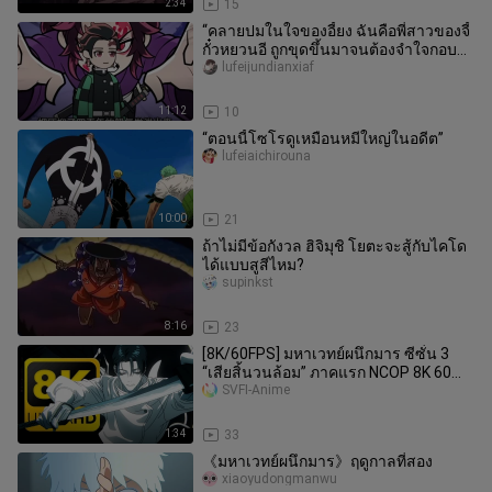
2:34
15
“คลายปมในใจของอี้ยง ฉันคือพี่สาวของจี้
กั๋วหยวนอี ถูกขุดขึ้นมาจนต้องจำใจกอบกู้
โลก”
lufeijundianxiaf
11:12
10
“ตอนนี้โซโรดูเหมือนหมีใหญ่ในอดีต”
lufeiaichirouna
10:00
21
ถ้าไม่มีข้อกังวล ฮิจิมุชิ โยตะจะสู้กับไคโด
ได้แบบสูสีไหม?
supinkst
8:16
23
[8K/60FPS] มหาเวทย์ผนึกมาร ซีซั่น 3
“เสียสิ้นวนล้อม” ภาคแรก NCOP 8K 60
เฟรม คุณภาพภาพสูงสุดบนทุกแพลต
SVFI-Anime
1:34
33
《มหาเวทย์ผนึกมาร》ฤดูกาลที่สอง
xiaoyudongmanwu