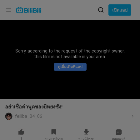
เลือกภาษา
เปิดแอป
English
ภาษา: ภาษาไทย
ภาษาไทย
Sorry, according to the request of the copyright owner,
เข้าสู่
this film is not available in your area.
Tiếng Việt
ระบบ
ดูเพิ่มเติมที่แอป
Bahasa Indonesia
Bahasa Melayu
อย่าเชื่อคำพูดของยีหยงซัง!
feiliba_04_06
1
รายการโปรด
ดาวน์โหลด
คอมเมนต์