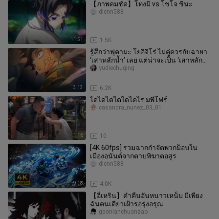
【ภาพคมชัด】โทงมิ vs โชโจ ชินะ
dicnn588
11:51
1.5K
รู้สึกว่าฟุคามะ โยอิจิโร่ ไม่คู่ควรกับฉายา
‘เสาหลักน้ำ’ เลย แต่น่าจะเป็น ‘เสาหลัก
รอย’ มากกว่า!
yudiechuqing
3:13
6.2K
ไดไดไดไดไดไคไร.มพีโฟร์
casandra_nunez_03_01
1:16
10
[4K 60fps] รวมฉากกำจัดพวกม็อบใน
เมืองอนันต์จากดาบพิฆาตอสูร
dicnn588
9:18
4.0K
【อี้เหริน】ค่ำคืนอันหนาวเหน็บ มีเพียง
ฉันคนเดียวเฝ้ารอรุ่งอรุณ
gaonianchuanzao