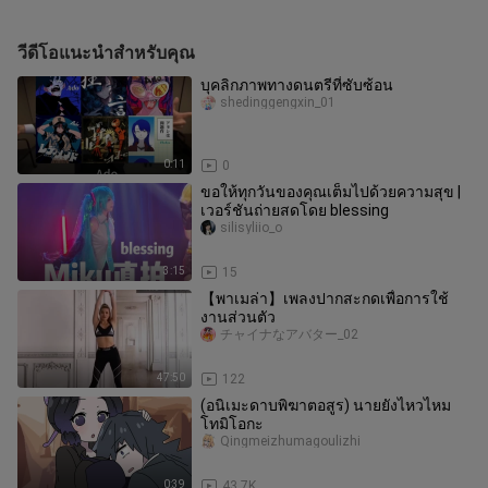
วีดีโอแนะนำสำหรับคุณ
บุคลิกภาพทางดนตรีที่ซับซ้อน
shedinggengxin_01
0:11
0
ขอให้ทุกวันของคุณเต็มไปด้วยความสุข |
เวอร์ชันถ่ายสดโดย blessing
silisyliio_o
3:15
15
【พาเมล่า】เพลงปากสะกดเพื่อการใช้
งานส่วนตัว
チャイナなアバター_02
47:50
122
(อนิเมะดาบพิฆาตอสูร) นายยังไหวไหม
โทมิโอกะ
Qingmeizhumagoulizhi
0:39
43.7K