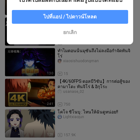
9:44
2.4K
ไปที่แอป / ไปดาวน์โหลด
การบอกลาครั้งสุดท้ายของกิยูและชิโนบุ
Benhudierenwukeren-
ยกเลิก
0:48
54.8K
ทำไมตอนนั้นมุซันถึงไม่ลงมือกำจัดทันจิ
โร่
xiaosishuodongman
1:30
15
【4K/60FPS·ดอลบีวิชัน】การต่อสู้ของ
คามาโดะ ทันจิโร่ & อิกุโระ
usanase_02
2:41
750
โคโจ ชิโนบุ : ไหนให้ฉันดูหน่อย!!
Lightxiaojun
1:28
157.9K