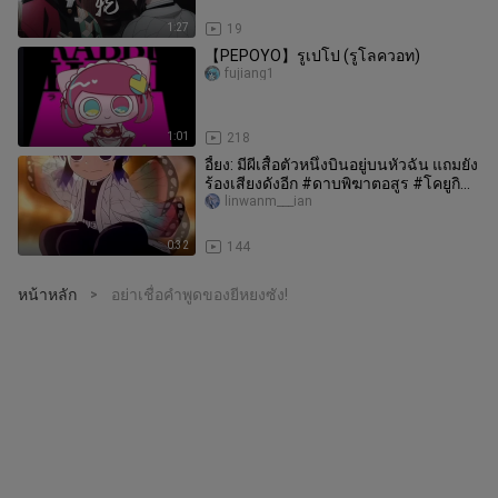
1:27
19
【PEPOYO】รูเปโป (รูโลควอท)
fujiang1
1:01
218
อี้ยง: มีผีเสื้อตัวหนึ่งบินอยู่บนหัวฉัน แถมยัง
ร้องเสียงดังอีก #ดาบพิฆาตอสูร #โคยูกิ
#เยียวยา #น่ารัก
linwanm___ian
0:32
144
หน้าหลัก
อย่าเชื่อคำพูดของยีหยงซัง!
>