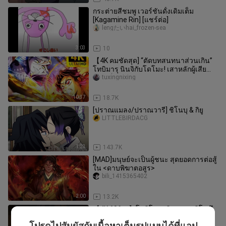
กระต่ายสีชมพู เวอร์ชันดั้งเดิมเต็ม
[Kagamine Rin] [แชร์ต่อ]
lengたいhai_frozen-sea
3:03
10
【4K คมชัดสุด] “ตัดบทสนทนาส่วนเกิน”
โทบิมารุ นินจิกับโดโมะ! เสาหลักผู้เสีย
ชีวิตเป็นคนแรกในเมืองอมตะ
tuxingnixing
10:37
18.7K
[ปราณแมลง/ปราณวารี] ชิโนบุ & กิยู
LITTLEBIRDACG
1:23
143.7K
[MAD]มนุษย์จะเป็นผู้ชนะ สุดยอดการต่อสู้
ใน <ดาบพิฆาตอสูร>
bili_1415365402
2:00
13.2K
【4K 60fps】โทมิโอกะ กิยู ปะทะ อิโนซึ
เกะ (ตอนบน)
โปรดไปสัมผัสกับเนื้อหาเต็มรูปแบบได้ที่แอป
dicnn588