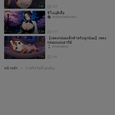
1:03
217
ชิโนบุผีเสื้อ
zhehaofadianaitu
2:20
111
【เพลงกล่อมเด็กสำหรับลูกน้อย】เพลง
กล่อมนอนฮากิมิ
zhuangboyi
1:34
101
หน้าหลัก
ราตรีสวัสดิ์ คุณนิน
>