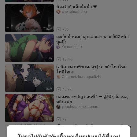
น้องวัวตัวเล็กคั้นน้ำ 💗
chenghuahana
0:36
756
ถุงเก็บน้ำนมถูกลูบและสาวสวยก็มีสีหน้า
บูดบึ้ง
Yemandiluo
1:29
15.4K
(อนิเมะดาบพิฆาตอสูร) นายยังไหวไหม
โทมิโอกะ
Qingmeizhumagoulizhi
0:39
43.7K
กล่องของขวัญ ตอนที่ 1 — จู๋จู๋ชิง, ม้อเหอ,
หลินเฟย
yanshulaoshixiaohao
0:45
79
“ใส่ชุดแม่บ้านแล้วต้องคอยดูแลคุณผู้หญิง
ที่ปลื้มปิติจนน้ำตาไหลหลังทานอาหาร....
โปรดไปสัมผัสกับเนื้อหาเต็มรูปแบบได้ที่แอป
sunzhepingberserk