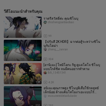
วีดีโอแนะนำสำหรับคุณ
ราตรีสวัสดิ์ค่ะ คุณชิโนบุ
chishengjianbaobao
3:12
99
【ปรับสี 2K HDR】ฉากต่อสู้ระหว่างชิโน
บุกับโดม่า
zheng___ranran
7:50
304
[อานิเมะ] โทมิโอกะ กิยู ดูแลโคโจ ชิโนบุ
แบบใกล้ชิด จนมีคนอยากทำตาม
Bili_13451341
1:28
4.2K
อนิเมะคุณภาพสูง ชิโนบุผีเสื้อใช้กลยุทธ์
เล็กน้อย ล้างแค้นโทโมงาเอะแบบไร้
บาดแผลเพียงลำพัง — PaeHnw
wusuoweidetaidulaide
0:53
293