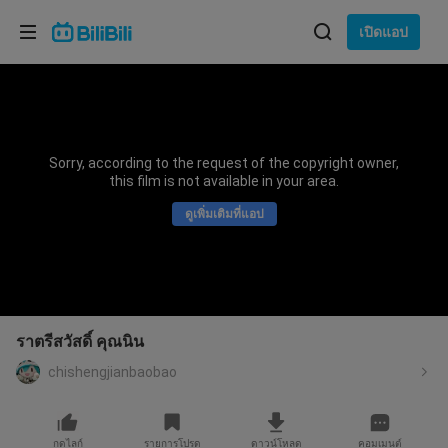
เลือกภาษา
เปิดแอป
English
ภาษา: ภาษาไทย
ภาษาไทย
Sorry, according to the request of the copyright owner,
เข้าสู่
this film is not available in your area.
Tiếng Việt
ระบบ
ดูเพิ่มเติมที่แอป
Bahasa Indonesia
Bahasa Melayu
ราตรีสวัสดิ์ คุณนิน
chishengjianbaobao
กดไลก์
รายการโปรด
ดาวน์โหลด
คอมเมนต์