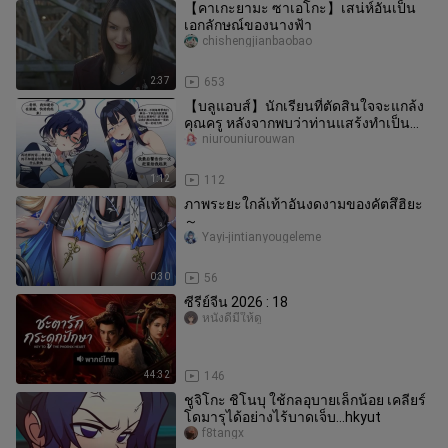
【คาเกะยามะ ซาเอโกะ】เสน่ห์อันเป็น
เอกลักษณ์ของนางฟ้า
chishengjianbaobao
2:37
653
【บลูแอบส์】นักเรียนที่ตัดสินใจจะแกล้ง
คุณครู หลังจากพบว่าท่านแสร้งทำเป็น
หลับอยู่
niurouniurouwan
1:12
112
ภาพระยะใกล้เท้าอันงดงามของคัตสึฮิยะ
～
Yayi-jintianyougeleme
0:30
56
ซีรีย์จีน 2026 : 18
หนังดีมีให้ดู
44:32
146
ชูจิโกะ ชิโนบุ ใช้กลอุบายเล็กน้อย เคลียร์
โดมารุได้อย่างไร้บาดเจ็บ...hkyut
f8tangx