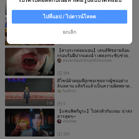
💗”
6:42
32
ไปที่แอป / ไปดาวน์โหลด
【4K คมชัดสุด] “ตัดบทสนทนาส่วนเกิน”
โทบิมารุ นินจิกับโดโมะ! เสาหลักผู้เสีย
ชีวิตเป็นคนแรกในเมืองอมตะ
tuxingnixing
ยกเลิก
10:37
18.2K
【คางุระกล่อมนอน】เลนส์ฟิชอายล้อม
กรอบริมฝีปากแดงฉ่ำ เพลงกระซิบช่วย
หลับ นับถอยหลังตามจังหวะของพี่สาว หน
yiyuandayinzhuchillzhumian
3:08
286
ดีไซน์ผ้าคลุมที่ถูกชมเชยจากผู้ชมอย่าง
ล้นหลาม แท้จริงแล้วเป็นความผิดพลาด
ต่างหาก!
fucifccc
2:00
0
【แฟนฟิคกิมูระ】ไปส่งหัวกันเถอะ น่าสง
สารสุดๆ~
vhechen
1:07
283