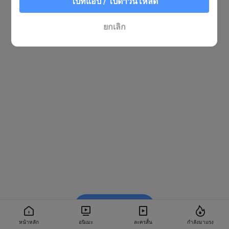
ไปที่แอป / ไปดาวน์โหลด
ยกเลิก
รับชมใน BiliBili
หน้าหลัก
อนิเมะ
ละครสั้น
กำลังมาแรง