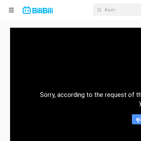
หน้า
หลัก
อนิ
เมะ
ละคร
สั้น
Sorry, according to the request of the
กำลัง
มา
แรง
ดู
หมวด
หมู่