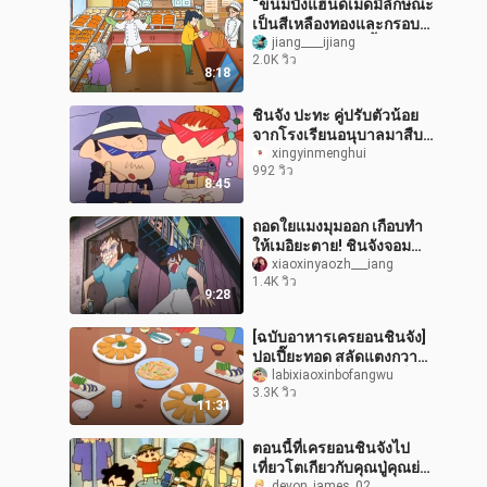
“ขนมปังแฮนด์เมดมีลักษณะ
เป็นสีเหลืองทองและกรอบ
เปลือกกรอบ และเนื้อ
jiang____ijiang
2.0K วิว
ขนมปังนุ่มละมุน แต่ละชั้น
8:18
แสดงถึงควา
ชินจัง ปะทะ คู่ปรับตัวน้อย
จากโรงเรียนอนุบาลมาสืบ
ข่าวแล้วนะ
xingyinmenghui
992 วิว
8:45
ถอดใยแมงมุมออก เกือบทำ
ให้เมอิยะตาย! ชินจังจอม
แก่น
xiaoxinyaozh___iang
1.4K วิว
9:28
[ฉบับอาหารเครยอนชินจัง]
ปอเปี๊ยะทอด สลัดแตงกวา
และแครอทเย็น หมูสับเป็น
labixiaoxinbofangwu
3.3K วิว
มื้อเที่ยง และเอแคลร์เป็น
11:31
ของหวา
ตอนนี้ที่เครยอนชินจังไป
เที่ยวโตเกียวกับคุณปู่คุณย่า
devon_james_02