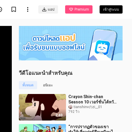
แอป
Premium
เข้าสู่ระบบ
วีดีโอแนะนำสำหรับคุณ
ทั้งหมด
อนิเมะ
Crayon Shin-chan
Season 10 เวอร์ชั่นไต้หวัน
149 รักน้อย vs รักเครื่องจักร
tianshinvのzi__01
792 วิว
(3/3)
2:40
“การปรากฏตัวของเขา