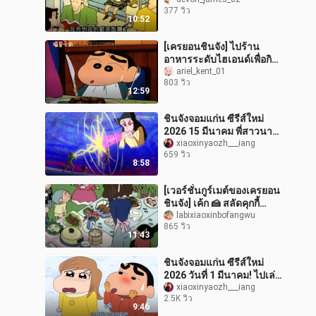
ของเขาสุดยอดมาก!
377 วิว
10:52
[เครยอนชินจัง] ไปร้าน
อาหารระดับไฮเอนด์เพื่อกิน
สเต็กและพาสต้าสุดหรูของ
ariel_kent_01
803 วิว
คุณมัตสึซากะล้มเหลวอีก
12:59
ครั้ง
ชินจังจอมแก่น ซีรีส์ใหม่
2026 15 มีนาคม พี่สาวนา
นาโกะปะทะฮีโร่ไดนามิก
xiaoxinyaozh___iang
659 วิว
แมน!
8:58
[เวอร์ชั่นกูร์เมต์ของเครยอน
ชินจัง] เค้ก 🍰 สลัดคุกกี้
ช็อกโกแลต 🥗 แซนด์วิช
labixiaoxinbofangwu
865 วิว
ขาไก่ทอด 🥪 ปาร์ตี้เคบับจัด
11:43
ขึ
ชินจังจอมแก่น ซีรีส์ใหม่
2026 วันที่ 1 มีนาคม! ไปเล่น
หิมะกับน้องสาวตัวน้อยสุด
xiaoxinyaozh___iang
2.5K วิว
น่ารัก “ไซจัง” กันเถอะ!
9:46