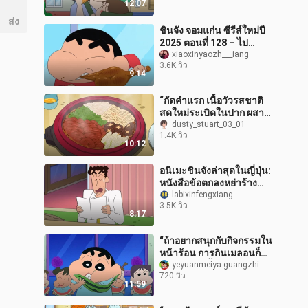
12:07
ส่ง
ชินจัง จอมแก่น ซีรีส์ใหม่ปี
2025 ตอนที่ 128 – ไป
รบกวนบ้านคุณครูโยชินา
xiaoxinyaozh___iang
3.6K วิว
งะ!
9:14
“กัดคำแรก เนื้อวัวรสชาติ
สดใหม่ระเบิดในปาก ผสาน
กับซอสหวานกลมกล่อมและ
dusty_stuart_03_01
1.4K วิว
ผักสดใหม่ นี่แหละคือเสน่ห์
10:12
ของสุกี
อนิเมะชินจังล่าสุดในญี่ปุ่น:
หนังสือข้อตกลงหย่าร้าง
กลางดึกทำให้ฮิโรชิโนฮาระ
labixinfengxiang
3.5K วิว
ถึงกับแตกตื่น!
8:17
“ถ้าอยากสนุกกับกิจกรรมใน
หน้าร้อน การกินเมลอนก็
เป็นหนึ่งในนั้น รสชาติ
yeyuanmeiya-guangzhi
720 วิว
หวานๆ จะกระจายไปทั่ว
11:59
และให้ความรู