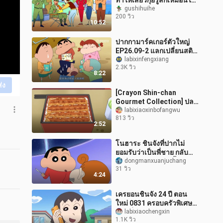
ทำให้เสี่ยวกุ่ยรู้สึกเหมือนได้
เห็นแสงแดดในชีวิตของเธอ
gushihuihe
200 วิว
หัวใจของเธอเต็มไปด้วย
10:52
ความอบอ
ปากกามาร์คเกอร์ตัวใหญ่
EP26.09-2 แลกเปลี่ยนสติก
เกอร์ 260307
labixinfengxiang
2.3K วิว
8:22
ส่ง
[Crayon Shin-chan
Gourmet Collection] ปลา
ไหลย่างจูปุ, ปลาไหลย่าง
labixiaoxinbofangwu
813 วิว
ขาว, พริกหยวก, ไทยากิ
2:52
สไตล์ปารีส
โนฮาระ ชินจังที่ปากไม่
ยอมรับว่าเป็นพี่ชาย กลับ
มอบความอ่อนโยนทั้งหมด
dongmanxuanjuchang
31 วิว
ให้กับโคอิจัง
4:24
เครยอนชินจัง 24 ปี ตอน
ใหม่ 0831 ครอบครัวพิเศษ
ตอนที่ 2
labixiaochengxin
1.1K วิว