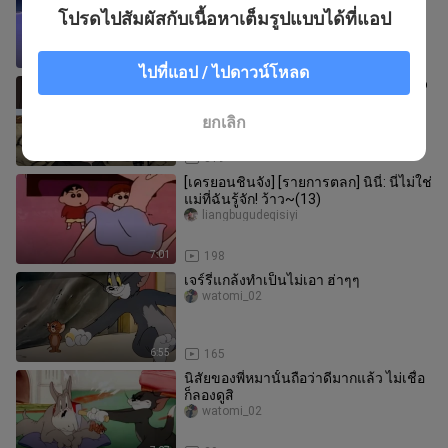
ชาย กลับมอบความอ่อนโยนทั้งหมดให้กับ
โปรดไปสัมผัสกับเนื้อหาเต็มรูปแบบได้ที่แอป
โคอิจัง
dongmanxuanjuchang
4:24
27
ไปที่แอป / ไปดาวน์โหลด
ตอนที่ 340: Shi Jin Diao ปะทะ Long Diao
Hai
chuxindiaoyu
ยกเลิก
5:53
319
[เครยอนชินจัง] [รายการตลก] นินี่: นี่ไม่ใช่
แม่ที่ฉันรู้จัก! ว้าว~(13)
liangbugudeqisiyi
7:01
198
เจร์รี่แกล้งทำเป็นไม่เอา ฮ่าๆๆ
watomi_02
6:55
165
นิสัยของพี่หมานั้นถือว่าดีมากแล้ว ไม่เชื่อ
ก็ลองดูสิ
watomi_02