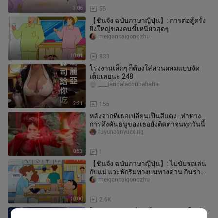
3:06
55
【ชินจัง ฉบับภาษาญี่ปุ่น】: การต่อสู้ครั้ง
ยิ่งใหญ่ของคนขี้เหนียวสุดๆ
meigancaigongzhu
10:01
833
โรงงานเล็กๆ ก็ต้องใส่ส่วนผสมแบบจัด
เต็มเลยนะ 248
____iandalaohuhahaha
2:21
155
หลังจากที่เธอเปลี่ยนเป็นสีแดง…ท่าทาง
การดึงคันธนูของเธอยังติดตาจนทุกวันนี้
fuyunbanyuexing
0:52
1
【ชินจัง ฉบับภาษาญี่ปุ่น】: ไปขับรถเล่น
กับแม่ แวะพักริมทางบนทางด่วน กินรา
เม็งกับฮอตดอกไซซ์ยักษ์!
meigancaigongzhu
10:00
2.6K
โนฮาระ ชินจังที่ปากไม่ยอมรับว่าเป็นพี่