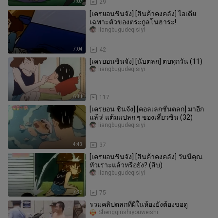
7:07
29
[เครยอนชินจัง] [สินค้าคงคลัง] ไอเดีย
เฉพาะตัวของตระกูลโนฮาระ!
liangbugudeqisiyi
7:04
42
[เครยอนชินจัง] [นับตลก] ตบทุกวัน (11)
liangbugudeqisiyi
6:31
117
[เครยอน ชินจัง] [คอลเลกชั่นตลก] มาอีก
แล้ว! แต้มแปลก ๆ ของเสี่ยวซิน (32)
liangbugudeqisiyi
4:43
37
[เครยอนชินจัง] [สินค้าคงคลัง] วันนี้คุณ
หัวเราะแล้วหรือยัง? (สิบ)
liangbugudeqisiyi
7:39
75
รวมคลิปตลกที่ผีในห้องยังต้องขอดู
Shengqinshiyouweishi