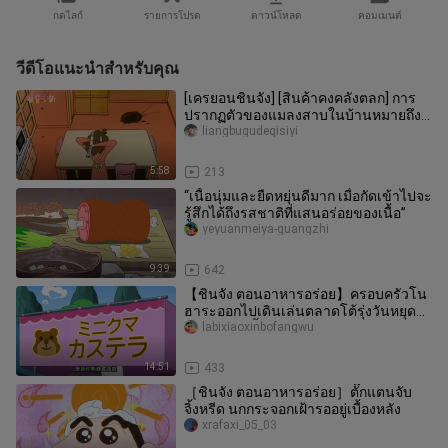
กดไลก์
รายการโปรด
ดาวน์โหลด
คอมเมนต์
วีดีโอแนะนำสำหรับคุณ
[เครยอนชินจัง] [สินค้าคงคลังตลก] การ
ปรากฏตัวของแมลงสาบในบ้านหมายถึง...
(3)
liangbugudeqisiyi
5:58
213
“เนื้อนุ่มและยืดหยุ่นดีมาก เมื่อกัดเข้าไปจะ
รู้สึกได้ถึงรสชาติที่แสนอร่อยของเนื้อ”
yeyuanmeiya-guangzhi
9:39
642
【ชินจัง ตอนอาหารอร่อย】ครอบครัวโน
ฮาระออกไปเดินเล่นตลาดโต้รุ่งวันหยุด
สุดสัปดาห์ ซื้อเค้กน้อยหน่าหมีน้อ
labixiaoxinbofangwu
14:51
433
［ชินจัง ตอนอาหารอร่อย］ตั๊กแตนจับ
จิ้งหรีด นกกระจอกเฝ้ารออยู่เบื้องหลัง
xrafaxi_05_03