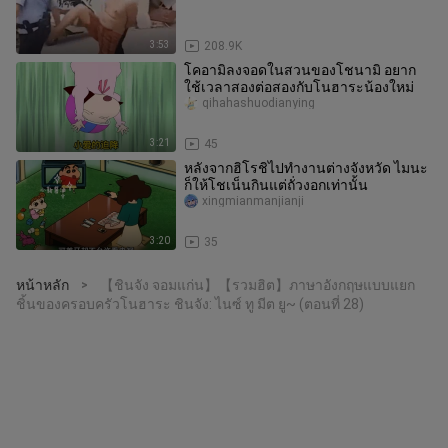
3:53
208.9K
โคอามิลงจอดในสวนของโชนามิ อยาก
ใช้เวลาสองต่อสองกับโนฮาระน้องใหม่
qihahashuodianying
3:21
45
หลังจากฮิโรชิไปทำงานต่างจังหวัด ไมนะ
ก็ให้โชเน็นกินแต่ถั่วงอกเท่านั้น
xingmianmanjianji
3:20
35
หน้าหลัก
【ชินจัง จอมแก่น】【รวมฮิต】ภาษาอังกฤษแบบแยก
>
ชิ้นของครอบครัวโนฮาระ ชินจัง: ไนซ์ ทู มีต ยู~ (ตอนที่ 28)