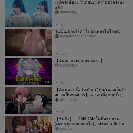
เวทีครั้งนี้ของ “อีเตี่ยนกุยหง” มีตัวจริงมา
แล้ว!
qianyinga_
1:30
24
วันนี้ไม่มีอะไรทำ ไปฟังเพลงในโรงงิ้ว
hehuanzongzhanglao
2:06
505
【ฉันอยากครอบครองเธอ】
LuyeeLuLu
1:00
15
【อิมาเสะ/เนื้อร้องจีน-ญี่ปุ่น/เพลงเอ็นดิง
อย่างเป็นทางการ】สองคนที่สูบบุหรี่อยู่
หลังประตูร้านสะดวกซื้อ
akijingzhe
3:23
31
【ชินริว】「DAN DAN โคมิคาราเรคุ
(ค่อยๆ ถูกเธอสะกดใจ)」ทำความฝันของ
พวกคุณให้เป็นจริงกันเถอะ!!!
jiusijius