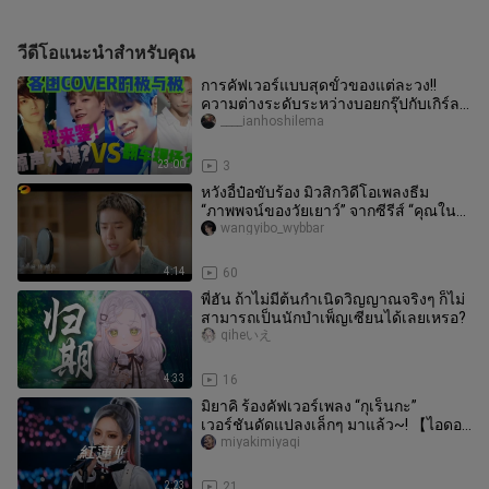
วีดีโอแนะนำสำหรับคุณ
การคัฟเวอร์แบบสุดขั้วของแต่ละวง!!
ความต่างระดับระหว่างบอยกรุ๊ปกับเกิร์ล
กรุ๊กชัดเจนมาก??! เข้ามาพิสูจ
____ianhoshilema
23:00
3
หวังอี้ป๋อขับร้อง มิวสิกวิดีโอเพลงธีม
“ภาพพจน์ของวัยเยาว์” จากซีรีส์ “คุณใน
วัย 28 ปี” ถ่ายทอดเสียงแห
wangyibo_wybbar
4:14
60
พี่ฮัน ถ้าไม่มีต้นกำเนิดวิญญาณจริงๆ ก็ไม่
สามารถเป็นนักบำเพ็ญเซียนได้เลยเหรอ?
qiheいえ
4:33
16
มิยาคิ ร้องคัฟเวอร์เพลง “กุเร็นกะ”
เวอร์ชันดัดแปลงเล็กๆ มาแล้ว~! 【ไอดอล
เอไอ】
miyakimiyaqi
2:23
21