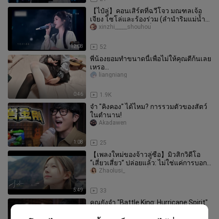
【ไป๋ลู่】คอนเสิร์ตที่ฉวีโจว มณฑลเจ้อ
เจียง โซโล่และร้องร่วม (ลำนำริมแม่น้ำ
เทียนไท่ ดวงอาทิตย์ที่งดงาม
xinzhi_____shouhou
12:08
52
พี่น้องยอมทำขนาดนี้เพื่อไม่ให้คุณตีก้นเลย
เหรอ…
liangniang
0:46
1.9K
จำ "คิงคอง" ได้ไหม? การรวมตัวของสัตว์
ในตำนาน!
Akadawen
1:08
25
【เพลงใหม่ของจ้าวลู่ซือ】มิวสิกวิดีโอ
“เสี่ยวเสี่ยว” ปล่อยแล้ว: ไม่ใช่แค่การบอก
เล่าความรัก แต่ยังเป็นก
Zhaolusi_
5:49
33
คุณยังจำ "Battle King: Hurricane Spirit"
ได้ไหม? อันไหนที่คุณชอบ?
Akadawen