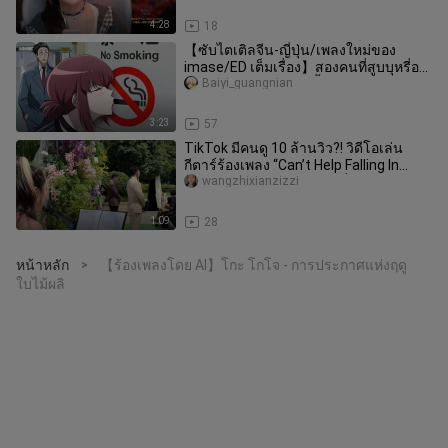
4:28
18
【ซับไตเติลจีน-ญี่ปุ่น/เพลงใหม่ของ
imase/ED เต็มเรื่อง】สองคนที่สูบบุหรี่อยู่
หลังประตูร้านสะดวกซื้อ ED
Baiyi_guangnian
3:23
57
TikTok มีคนดู 10 ล้านวิว?! วิดีโอเล่น
กีตาร์ร้องเพลง “Can’t Help Falling In
Love” ในงานแต่งงานของพี่ช
wangzhixianzizzi
1:09
28
หน้าหลัก
【ร้องเพลงโดย AI】โกะ โกโจ - การประกาศแห่งฤดู
>
ใบไม้ผลิ