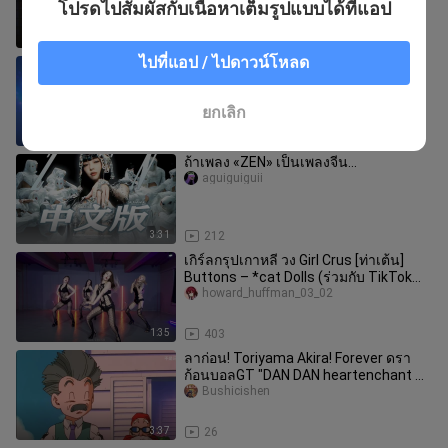
โปรดไปสัมผัสกับเนื้อหาเต็มรูปแบบได้ที่แอป
1:11
23
ไปที่แอป / ไปดาวน์โหลด
ซ่งอวี่ฉี คัฟเวอร์: วงเกิร์ลกรุ๊ปไล่ล่าปีศาจ
"What It Sounds Like"
___nv_04
ยกเลิก
3:03
598
ถ้าเพลง «ZEN» เป็นเพลงจีน…
aguiguiguii
3:31
212
เกิร์ลกรุปเกาหลี วง Girl Crus [ท่าเต้น]
Buttons – *cat Dolls (ร่วมกับ TikTok
Challenge)
howard_huffman_03_02
1:35
403
ลาก่อน! Toriyama Akira! Forever ดรา
ก้อนบอลGT "DAN DAN heartenchant か
れてく" จริง ๆ นะ
Bushicishen
3:37
26