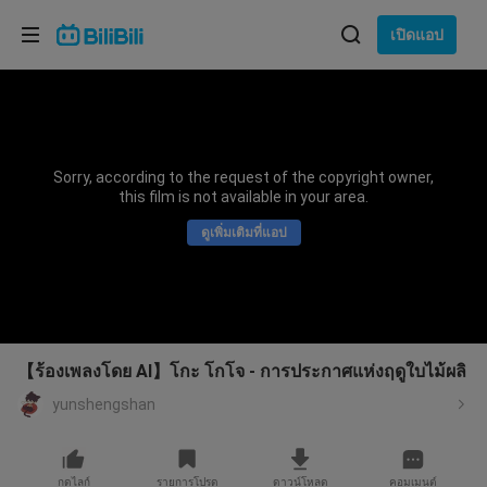
เลือกภาษา
เปิดแอป
English
ภาษา: ภาษาไทย
ภาษาไทย
Sorry, according to the request of the copyright owner,
เข้าสู่
this film is not available in your area.
Tiếng Việt
ระบบ
ดูเพิ่มเติมที่แอป
Bahasa Indonesia
Bahasa Melayu
【ร้องเพลงโดย AI】โกะ โกโจ - การประกาศแห่งฤดูใบไม้ผลิ
yunshengshan
กดไลก์
รายการโปรด
ดาวน์โหลด
คอมเมนต์