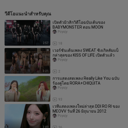
วีดีโอแนะนำสำหรับคุณ
เปิดตัวมิวสิกวิดีโอฉบับเต้นของ
BABYMONSTER ตอน MOON
Pcyxjy
2:57
18
เวอร์ชันเต้นเพลง SWEAT ซิงเกิลคัมแบ็
กล่าสุดของ KISS OF LIFE เปิดตัวแล้ว
Pcyxjy
3:21
2
การแสดงสดเพลง Really Like You ฉบับ
ร้องคู่โดย RORA+CHIQUITA
Pcyxjy
3:26
93
เวทีแสดงเพลงใหม่ล่าสุด DDI RO RI ของ
MEOVV วันที่ 26 มิถุนายน 2012
Pcyxjy
3:49
36