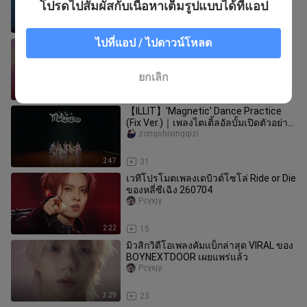
โปรดไปสัมผัสกับเนื้อหาเต็มรูปแบบได้ที่แอป
2:28
25
ไปที่แอป / ไปดาวน์โหลด
โชว์บนเวทีเพลงคัมแบ็กล่าสุด DDI RO RI
ของ MEOVV 260613
Pcyxjy
ยกเลิก
3:22
25
【ILLIT】'Magnetic' Dance Practice
(Fix Ver.)｜เพลงไตเติ้ลอัลบั้มเปิดตัวอย่าง
เป็นทางการระดับ 4K ห้องซ้อ
zongshixingqizi
2:47
31
เวทีโปรโมตเพลงเดบิวต์โซโล่ Ride or Die
ของหลี่ซีเฉิง 260704
Pcyxjy
2:22
15
มิวสิกวิดีโอเพลงคัมแบ็กล่าสุด VIRAL ของ
BOYNEXTDOOR เผยแพร่แล้ว
Pcyxjy
3:29
23