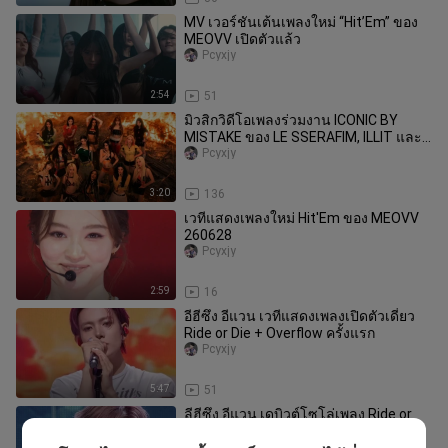
MV เวอร์ชันเต้นเพลงใหม่ “Hit’Em” ของ
MEOVV เปิดตัวแล้ว
Pcyxjy
2:54
51
มิวสิกวิดีโอเพลงร่วมงาน ICONIC BY
MISTAKE ของ LE SSERAFIM, ILLIT และ
KATSEYE เผยแพร่แล้ว
Pcyxjy
3:20
136
เวทีแสดงเพลงใหม่ Hit'Em ของ MEOVV
260628
Pcyxjy
2:59
16
อีฮีซึง อีแวน เวทีแสดงเพลงเปิดตัวเดี่ยว
Ride or Die + Overflow ครั้งแรก
Pcyxjy
5:47
51
ลีฮีซึง อีแวน เดบิวต์โซโล่เพลง Ride or
Die เวทีโปรโมต 260702
Pcyxjy