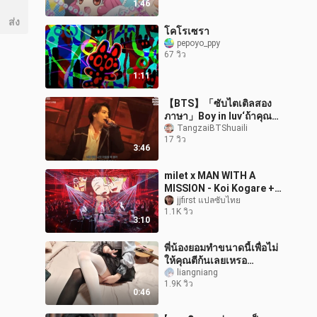
1:46
ส่ง
โคโรเซรา
pepoyo_ppy
67 วิว
1:11
【BTS】「ซับไตเติลสอง
ภาษา」Boy in luv‘ถ้าคุณ
พลาดผู้ชายอย่างฉันไป คุณ
TangzaiBTShuaili
17 วิว
จะต้องเสียใจ’
3:46
milet x MAN WITH A
MISSION - Koi Kogare +
Kizuna No Kiseki (74th
jjfirst แปลซับไทย
1.1K วิว
NHK Kouhaku Uta
3:10
Gassen 2023.12.31)
พี่น้องยอมทำขนาดนี้เพื่อไม่
ให้คุณตีก้นเลยเหรอ…
liangniang
1.9K วิว
0:46