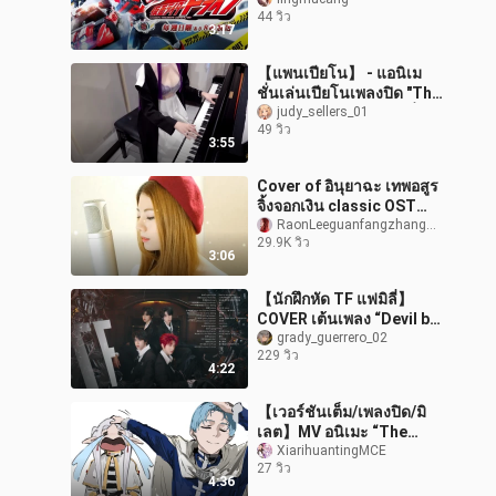
[เพลงประกอบการขับ
44 วิว
Kamen Rider]
3:17
【แพนเปียโน】 - แอนิเม
ชั่นเล่นเปียโนเพลงปิด "The
Burial of Florian" [ทุกที่ทุก
judy_sellers_01
49 วิว
เวลา]
3:55
Cover of อินุยาฉะ เทพอสูร
จิ้งจอกเงิน classic OST
"Missing Through Time
RaonLeeguanfangzhanghao
29.9K วิว
and Space" ฟังแล้วน้ำตา
3:06
ไหล!
【นักฝึกหัด TF แฟมิลี่】
COVER เต้นเพลง “Devil by
the Window”
grady_guerrero_02
229 วิว
4:22
【เวอร์ชันเต็ม/เพลงปิด/มิ
เลต】MV อนิเมะ “The
Story of Us” เพลงปิดซีซัน
XiarihuantingMCE
27 วิว
2 เรื่อง “Frieren: ผู้ส่ง
4:36
วิญญาณ