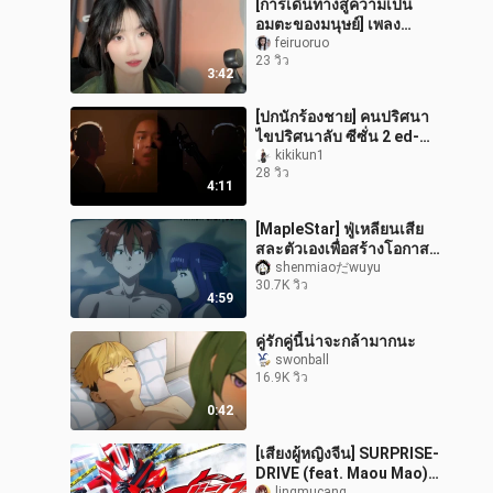
[การเดินทางสู่ความเป็น
อมตะของมนุษย์] เพลง
ประกอบละคร "Returning
feiruoruo
23 วิว
Tide" ของ Yuan Yao
3:42
[ปกนักร้องชาย] คนปริศนา
ไขปริศนาลับ ซีซั่น 2 ed-
Kalafina- hui くkong の
kikikun1
28 วิว
に は
4:11
[MapleStar] ฟู่เหลียนเสีย
สละตัวเองเพื่อสร้างโอกาส
ให้กับเฟยหลุนและซิวเป่า
shenmiaoだwuyu
30.7K วิว
จริง ๆ เหรอ?
4:59
คู่รักคู่นี้น่าจะกล้ามากนะ
swonball
16.9K วิว
0:42
[เสียงผู้หญิงจีน] SURPRISE-
DRIVE (feat. Maou Mao)
lingmucang