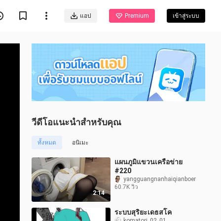
แอป
Premium
เข้าสู่ระบบ
วีดีโอแนะนำสำหรับคุณ
ทั้งหมด
อนิเมะ
แผนภูมิแขวนเครือข่าย
#220
yangguangnanhaiqianboer
60.7K วิว
2:14
ระบบสุริยะเดธสโค
komatori_02_01