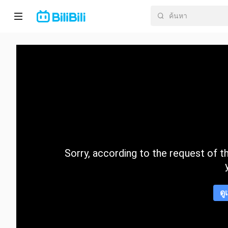
หน้า
หลัก
อนิ
เมะ
ละคร
สั้น
Sorry, according to the request of the
กำลัง
มา
แรง
ดู
หมวด
หมู่