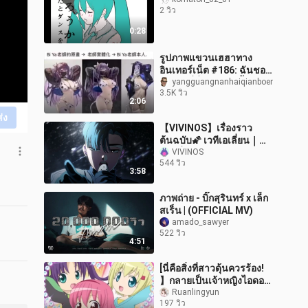
2 วิว
0:28
รูปภาพแขวนเฮฮาทาง
อินเทอร์เน็ต #186: ฉันชอบ
จิตรกรที่ซื่อสัตย์คนนี้
yangguangnanhaiqianboer
3.5K วิว
2:06
ส่ง
【VIVINOS】เรื่องราว
ต้นฉบับ🌠 เวทีเอเลี่ยน｜
รอบที่ 3 Black Sorrow
VIVINOS
544 วิว
3:58
ภาพถ่าย - บิ๊กสุรินทร์ x เล็ก
สเร็น | (OFFICIAL MV)
amado_sawyer
522 วิว
4:51
[นี่คือสิ่งที่สาวดุ้นควรร้อง!
】กลายเป็นเจ้าหญิงไอดอล!
วันเดอร์เกิร์ล☆
Ruanlingyun
197 วิว