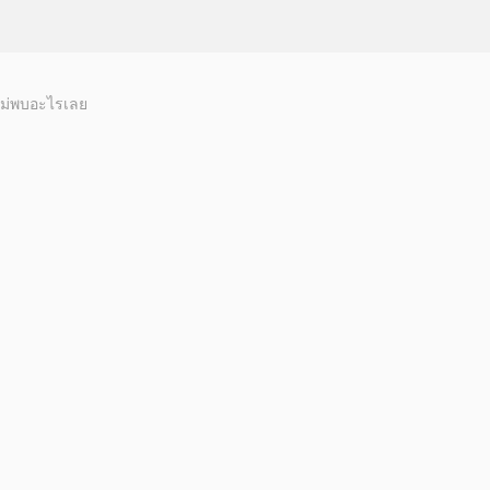
ม่พบอะไรเลย