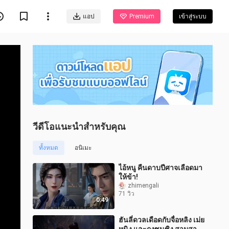
แอป
Premium
เข้าสู่ระบบ
วีดีโอแนะนำสำหรับคุณ
ทั้งหมด
อนิเมะ
ไอ้หนู คืนดาบปีศาจเลือดมา
ให้ข้า!
zhimengali
71 วิว
0:49
ฮันลี่ดวลเดือดกับจื่อหลิง เม่ย