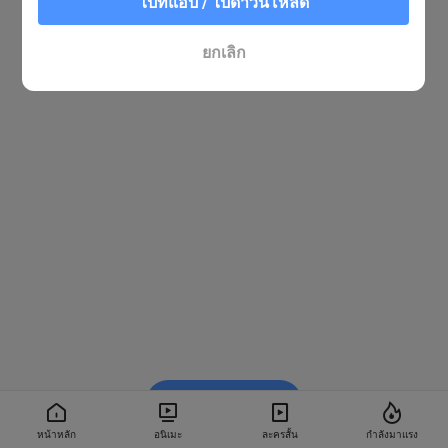
ไปที่แอป / ไปดาวน์โหลด
ยกเลิก
รับชมใน BiliBili
หน้าหลัก
อนิเมะ
ละครสั้น
กำลังมาแรง