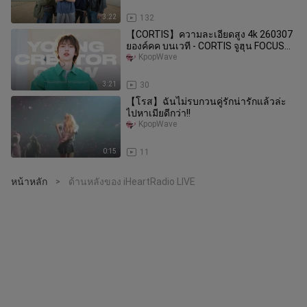
3:22
132
【CORTIS】ความละเอียดสูง 4k 260307
ยองค์คค บนเวที - CORTIS จูฮุน FOCUS
CAM 2 มัลติแคม
KpopWave
3:21
30
【โรส】ฉันไม่รบกวนคู่รักน่ารักแล้วล่ะ
ไปหาเมียดีกว่า!!
KpopWave
0:15
11
หน้าหลัก
ด้านหลังของ iHeartRadio LIVE
>