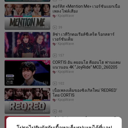
คอร์ทิส «Mention Me» เวอร์ชันแยกเนื้อ
เพลง ไฟล์เสียง
KpopWave
3:06
39
ลิซ่า เวทีวิกตอเรียส์ซีเคร็ต ร็อกสตาร์
เวอร์ชันเต็ม
KpopWave
3:53
157
CORTIS อัน คยอนโฮ คีออนโฮ ฟานแคม
แนวนอน 4K “JoyRide” MCD_260205
KpopWave
5:33
102
เนื้อเพลงเต็มของซิงเกิลใหม่ 'REDRED'
โดย CORTIS
KpopWave
2:47
48
【กำลังถ่ายทอดสด】การแสดงดนตรีสด
ของวง CORTIS “REDRED”
โปรดไปสัมผัสกับเนื้อหาเต็มรูปแบบได้ที่แอป
KpopWave