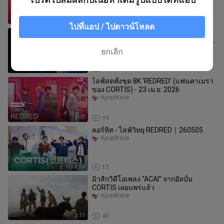
4:10
34
ไปที่แอป / ไปดาวน์โหลด
[4K] 260426 เรด เรด - CORTIS ยมซองฮ
ยอน/ซองฮยอน โฟกัสแคม งานฉลองคน
และเพลง @verse.
KpopWave
ยกเลิก
2:31
25
ไลฟ์สดทั้งชุด 8K ‘REDRED’ (แฟนคาเมรา
ของ CORTIS) - 23 เม.ย. 2026
KpopWave
3:01
94
คอร์ทิส - ไลฟ์วิทยุ REDRED｜260505
KpopWave
2:56
15
มิวสิกวิดีโอเพลง “ACAI” จากอัลบั้ม
CORTIS เผยแพร่แล้ว
KpopWave
3:11
45