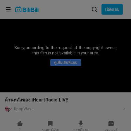
เลือกภาษา
เปิดแอป
English
ภาษา: ภาษาไทย
ภาษาไทย
Sorry, according to the request of the copyright owner,
เข้าสู่
this film is not available in your area.
Tiếng Việt
ระบบ
ดูเพิ่มเติมที่แอป
Bahasa Indonesia
Bahasa Melayu
ด้านหลังของ iHeartRadio LIVE
KpopWave
1
รายการโปรด
ดาวน์โหลด
คอมเมนต์