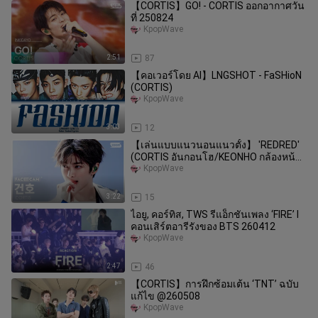
【CORTIS】GO! - CORTIS ออกอากาศวัน
ที่ 250824
KpopWave
2:51
87
【คอเวอร์โดย AI】LNGSHOT - FaSHioN
(CORTIS)
KpopWave
3:03
12
【เล่นแบบแนวนอนแนวตั้ง】 'REDRED'
(CORTIS อันกอนโฮ/KEONHO กล้องหน้า)
260510
KpopWave
3:22
15
ไอยู, คอร์ทิส, TWS รีแอ็กชันเพลง ‘FIRE’ l
คอนเสิร์ตอารีรังของ BTS 260412
KpopWave
2:47
46
【CORTIS】การฝึกซ้อมเต้น ‘TNT’ ฉบับ
แก้ไข @260508
KpopWave