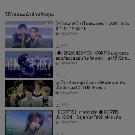
วีดีโอแนะนำสำหรับคุณ
โชว์บนเวทีโปรโมตเพลงของ CORTIS วัน
นี้ “TNT” 260510
KpopWave
2:45
157
[4K] 20260420 YCC - CORTIS ยอนซองฮ
ยอน/ซองฮยอน โฟกัสแคม – ปาร์ตี้เปิดตัว
@Noris
KpopWave
2:49
30
บุกโรงเรียนหญิงล้วน! เวทีพิเศษแบบฟิน
เต็มอิ่มของ CORTIS กับเพลง
“GO!+FaSHioN+YCC+FaSHioN (แอน
KpopWave
คอร์)” –
12:08
156
【CORTIS】ภาพคมชัด 4k CORTIS
JUHOON – Deja Vu+FaSHioN ฟังคัม
KpopWave
5:06
13