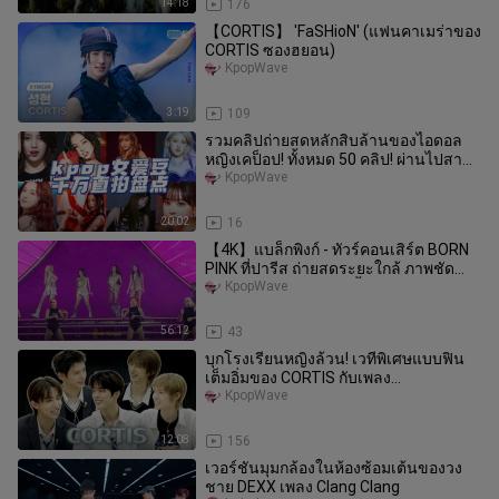
14:18
176
【CORTIS】 'FaSHioN' (แฟนคาเมร่าของ
CORTIS ซองฮยอน)
KpopWave
3:19
109
รวมคลิปถ่ายสดหลักสิบล้านของไอดอล
หญิงเคป็อป! ทั้งหมด 50 คลิป! ผ่านไปสาม
เดือน คลิปถ่ายสดเพลง “Flower”
KpopWave
20:02
16
【4K】แบล็กพิงก์ - ทัวร์คอนเสิร์ต BORN
PINK ที่ปารีส ถ่ายสดระยะใกล้ ภาพชัด
ระดับ HD (ไม่มีโซโล่) ทั้งโช
KpopWave
56:12
43
บุกโรงเรียนหญิงล้วน! เวทีพิเศษแบบฟิน
เต็มอิ่มของ CORTIS กับเพลง
“GO!+FaSHioN+YCC+FaSHioN (แอน
KpopWave
คอร์)” –
12:08
156
เวอร์ชันมุมกล้องในห้องซ้อมเต้นของวง
ชาย DEXX เพลง Clang Clang