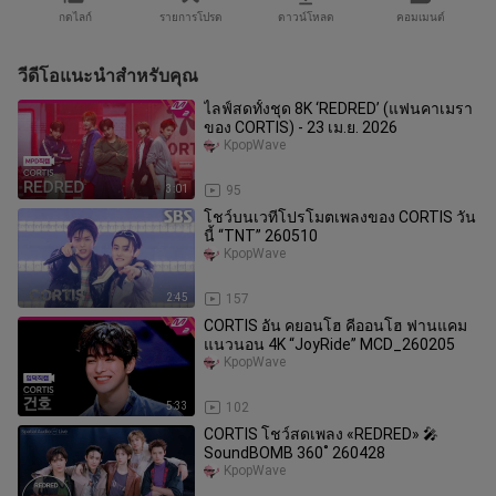
กดไลก์
รายการโปรด
ดาวน์โหลด
คอมเมนต์
วีดีโอแนะนำสำหรับคุณ
ไลฟ์สดทั้งชุด 8K ‘REDRED’ (แฟนคาเมรา
ของ CORTIS) - 23 เม.ย. 2026
KpopWave
3:01
95
โชว์บนเวทีโปรโมตเพลงของ CORTIS วัน
นี้ “TNT” 260510
KpopWave
2:45
157
CORTIS อัน คยอนโฮ คีออนโฮ ฟานแคม
แนวนอน 4K “JoyRide” MCD_260205
KpopWave
5:33
102
CORTIS โชว์สดเพลง «REDRED» 🎤
SoundBOMB 360˚ 260428
KpopWave