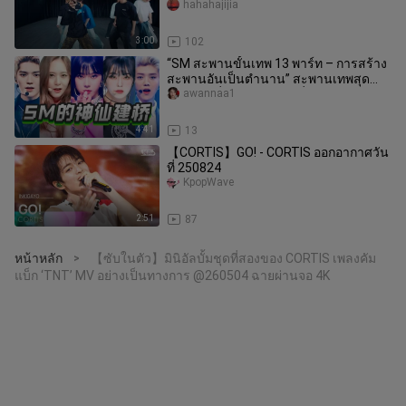
hahahajijia
3:00
102
“SM สะพานขั้นเทพ 13 พาร์ท – การสร้าง
สะพานอันเป็นตำนาน” สะพานเทพสุด
คลาสสิกที่ไม่มีวันตกยุค! นี่แหละคื
awannaa1
4:41
13
【CORTIS】GO! - CORTIS ออกอากาศวัน
ที่ 250824
KpopWave
2:51
87
หน้าหลัก
【ซับในตัว】มินิอัลบั้มชุดที่สองของ CORTIS เพลงคัม
>
แบ็ก ‘TNT’ MV อย่างเป็นทางการ @260504 ฉายผ่านจอ 4K