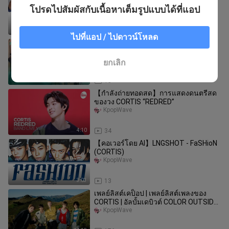
เพลง ไฟล์เสียง
โปรดไปสัมผัสกับเนื้อหาเต็มรูปแบบได้ที่แอป
KpopWave
3:06
39
ไปที่แอป / ไปดาวน์โหลด
คอร์ทิส - ไลฟ์วิทยุ REDRED｜260505
KpopWave
ยกเลิก
2:56
15
【กำลังถ่ายทอดสด】การแสดงดนตรีสด
ของวง CORTIS “REDRED”
KpopWave
4:10
34
【คอเวอร์โดย AI】LNGSHOT - FaSHioN
(CORTIS)
KpopWave
3:03
13
เพลย์ลิสต์เคป็อป | เพลย์ลิสต์เพลงของ
CORTIS | อัลบั้มเดบิวต์ COLOR OUTSIDE
THE LINES | สองภาษา | ชมม
KpopWave