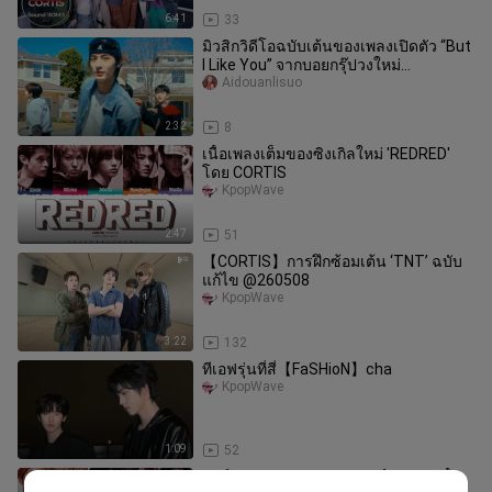
6:41
33
มิวสิกวิดีโอฉบับเต้นของเพลงเปิดตัว “But
I Like You” จากบอยกรุ๊ปวงใหม่
BOYNEXTDOOR ของ ZICO เปิดให้ชม
Aidouanlisuo
2:32
8
เนื้อเพลงเต็มของซิงเกิลใหม่ 'REDRED'
โดย CORTIS
KpopWave
2:47
51
【CORTIS】การฝึกซ้อมเต้น ‘TNT’ ฉบับ
แก้ไข @260508
KpopWave
3:22
132
ทีเอฟรุ่นที่สี่【FaSHioN】cha
KpopWave
1:09
52
คอร์ทิส «Mention Me» เวอร์ชันแยกเนื้อ