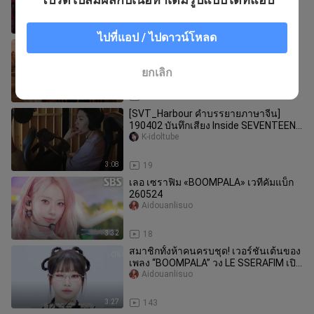
คุณว่าที่ไหน
3:13
3.3K
ไปที่แอป / ไปดาวน์โหลด
โปรเจกต์ ALLDAY เปิดเผยซาวด์แทร็กเพ
ลงเดบิวต์ในอินเดีย “FAMOUS”
jiafeichanpinguoriji
ยกเลิก
3:05
22
[SVT_Harbour คำบรรยายภาษาจีน]
190402 บันทึกเสียง Inside SEVENTEEN
'Home' พร้อมคำบรรยายภาษาจีน
K-idoltube
3:08
19
เลอ เซราฟิม «BOOMPALA» เวทีคัมแบ็ก
260524
Aidouanlisuo
3:32
18
สมาชิกทั้งห้าคนครบชุด! เวอร์ชันเต้นของ
เพลง “BOOMPALA” วง LE SSERAFIM เปิด
ตัวแล้ว!
Aidouanlisuo
3:27
143