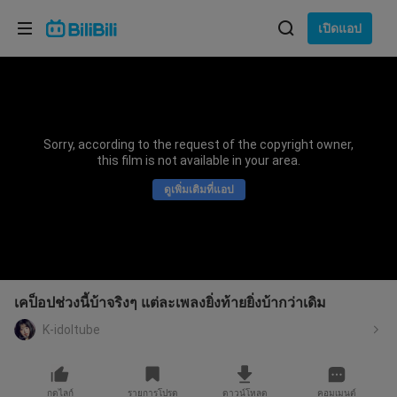
เลือกภาษา
เปิดแอป
English
ภาษา: ภาษาไทย
ภาษาไทย
Sorry, according to the request of the copyright owner,
เข้าสู่
this film is not available in your area.
Tiếng Việt
ระบบ
ดูเพิ่มเติมที่แอป
Bahasa Indonesia
Bahasa Melayu
เคป็อปช่วงนี้บ้าจริงๆ แต่ละเพลงยิ่งท้ายยิ่งบ้ากว่าเดิม
K-idoltube
กดไลก์
รายการโปรด
ดาวน์โหลด
คอมเมนต์