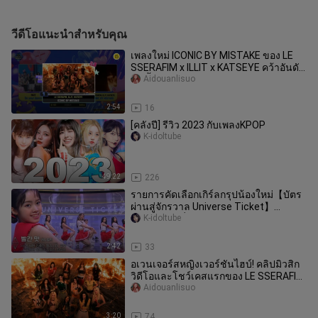
วีดีโอแนะนำสำหรับคุณ
เพลงใหม่ ICONIC BY MISTAKE ของ LE
SSERAFIM x ILLIT x KATSEYE คว้าอันดับ
1 ครั้งแรก
Aidouanlisuo
2:54
16
[คลังปี] รีวิว 2023 กับเพลงKPOP
K-idoltube
49:22
226
รายการคัดเลือกเกิร์ลกรุปน้องใหม่【บัตร
ผ่านสู่จักรวาล Universe Ticket】
231206 สดชื่น Winners - ‘Red Fla
K-idoltube
2:42
33
อเวนเจอร์สหญิงเวอร์ชันไฮบ์! คลิปมิวสิก
วิดีโอและโชว์เคสแรกของ LE SSERAFIM
x ILLIT x KATSEYE ในเพลง “I
Aidouanlisuo
3:20
74