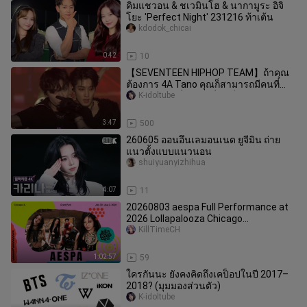
คิมแชวอน & ชเวมินโฮ & นากามูระ อิจิ
โยะ 'Perfect Night' 231216 ท้าเต้น
kdodok_chicai
0:42
10
【SEVENTEEN HIPHOP TEAM】ถ้าคุณ
ต้องการ 4A Tano คุณก็สามารถมีคนที่
ดุร้ายได้มากที่สุดเท่าที่จะเป็นไปได้
K-idoltube
3:47
500
260605 ออนอึนเลมอนเนด ยูจีมิน ถ่าย
แนวตั้งแบบแนวนอน
shuiyuanyizhihua
4:07
11
20260803 aespa Full Performance at
2026 Lollapalooza Chicago
#aespalooza #aespaATLollapalooza
KillTimeCH
#aespa
1:02:57
59
ใครกันนะ ยังคงคิดถึงเคป็อปในปี 2017–
2018? (มุมมองส่วนตัว)
K-idoltube