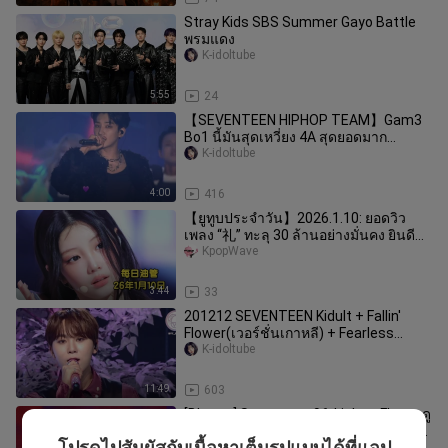
Stray Kids SBS Summer Gayo Battle
พรมแดง
K-idoltube
5:55
24
【SEVENTEEN HIPHOP TEAM】Gam3
Bo1 นี้มันสุดเหวี่ยง 4A สุดยอดมาก
คอนเสิร์ต 220625 BE THE SUN
K-idoltube
4:00
416
【ยูทูบประจำวัน】2026.1.10: ยอดวิว
เพลง “礼” ทะลุ 30 ล้านอย่างมั่นคง ยินดี
ด้วย! พัคแชรยองกลับมาติดชาร์ตอ
KpopWave
3:44
33
201212 SEVENTEEN Kidult + Fallin'
Flower(เวอร์ชั่นเกาหลี) + Fearless
2020TMA Zero Station
K-idoltube
11:49
603
[Blu-ray] Seventeen 96-Light a Flame ดู
จบแล้วจะมีที่ลุกเป็นไฟเสมอ ผมจะไม่บอก
โปรดไปสัมผัสกับเนื้อหาเต็มรูปแบบได้ที่แอป
K-idoltube