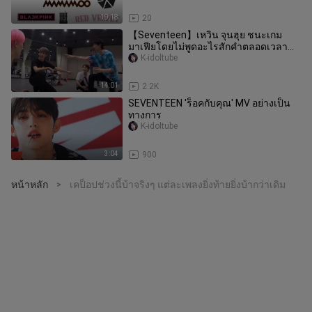
19:18
20
【Seventeen】เหวิน จุนฮุย ชนะเกม
มาเฟียโดยไม่พูดอะไรสักคำตลอดเวลา
ฮ่าฮ่าฮ่า~
K-idoltube
14:01
2.2K
SEVENTEEN 'ร็อคกับคุณ' MV อย่างเป็น
ทางการ
K-idoltube
3:04
900
หน้าหลัก
เคป็อปช่วงนี้บ้าจริงๆ แต่ละเพลงยิ่งท้ายยิ่งบ้ากว่าเดิม
>