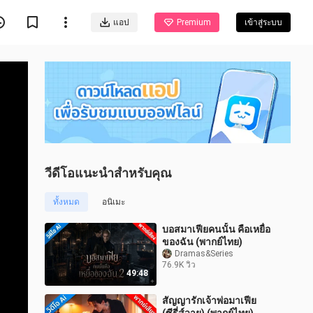
แอป
Premium
เข้าสู่ระบบ
วีดีโอแนะนำสำหรับคุณ
ทั้งหมด
อนิเมะ
บอสมาเฟียคนนั้น คือเหยื่อ
ของฉัน (พากย์ไทย)
Dramas&Series
76.9K วิว
49:48
สัญญารักเจ้าพ่อมาเฟีย