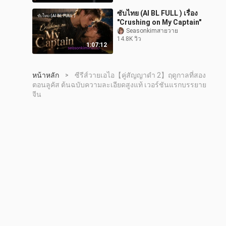
ซับไทย (AI BL FULL ) เรื่อง
"Crushing on My Captain"
Seasonkimสายวาย
14.8K วิว
1:07:12
หน้าหลัก
ซีรีส์วายเอไอ【คู่สัญญาดำ 2】ฤดูกาลที่สอง
>
ตอนลูคัส ต้นฉบับความละเอียดสูงแท้ เวอร์ชันแรกบรรยาย
จีน