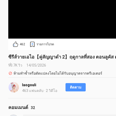
462
รายการโปรด
ซีรีส์วายเอไอ【คู่สัญญาดำ 2】ฤดูกาลที่สอง ตอนลูคัส
93.7K วิว
14/05/2026
ห้ามทำซ้ำหรือดัดแปลงโดยไม่ได้รับอนุญาตจากครีเอเตอร์
laogouli
ติดตาม
463 แฟนคลับ · 2 วิดีโอ
คอมเมนต์
32