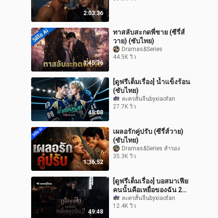
2:03:36
ทาสลับสะกดพี่ชาย (ซีรี่ส์
วาย) (ซับไทย)
Dramas&Series
44.5K วิว
1:45:36
[ดูฟรีเต็มเรื่อง] น้ำแข็งร้อน
(ซับไทย)
ละครสั้นจีนbyxiaofan
27.7K วิว
45:08
เผลอรักคู่ปรับ (ซีรี่ส์วาย)
(ซับไทย)
Dramas&Series สำรอง
35.3K วิว
1:36:52
[ดูฟรีเต็มเรื่อง] บอสมาเฟีย
คนนั้นคือเหยื่อของฉัน 2
(พากย์ไทย)
ละครสั้นจีนbyxiaofan
12.4K วิว
49:48