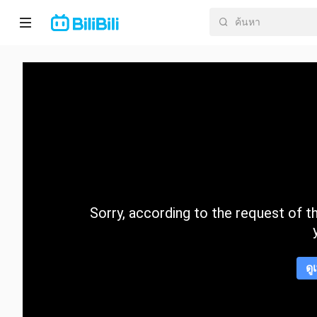
หน้า
หลัก
อนิ
เมะ
ละคร
สั้น
Sorry, according to the request of the
กำลัง
มา
แรง
ดู
หมวด
หมู่