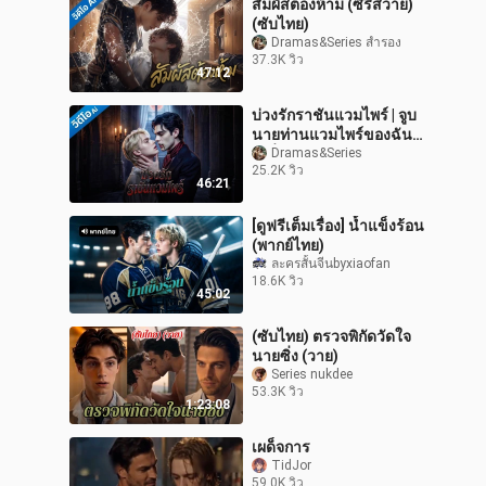
สัมผัสต้องห้าม (ซีรี่ส์วาย)
(ซับไทย)
Dramas&Series สำรอง
37.3K วิว
47:12
บ่วงรักราชันแวมไพร์ | จูบ
นายท่านแวมไพร์ของฉัน
(ซีรี่ส์วาย) (ซับไทย)
Dramas&Series
25.2K วิว
46:21
[ดูฟรีเต็มเรื่อง] น้ำแข็งร้อน
(พากย์ไทย)
ละครสั้นจีนbyxiaofan
18.6K วิว
45:02
(ซับไทย) ตรวจพิกัดวัดใจ
นายซิ่ง (วาย)
Series nukdee
53.3K วิว
1:23:08
เผด็จการ
TidJor
59.0K วิว