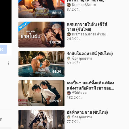
(ซีรี่ส์วาย) (พากย์ไทย)
Dramas&Series
87.2K วิว
58:12
แผนตกชายในฝัน (ซีรี่ส์
วาย) (ซับไทย)
Dramas&Series สำรอง
24.3K วิว
1:00:20
ส่ง
รักลับในคฤหาสน์ (ซับไทย)
ช็อตคุณธรรม
59.0K วิว
44:29
ผมเป็นชายแท้ทั้งแท้ แต่ต้อง
แต่งงานกับผีสามี เขาชอบ
อ่อยไม่หยุด...ทำไมผมดัน
ซีรีย์ติดจอ
182.2K วิว
ชอบก็ไม่รู้?! #ซีรีส์วาย
2:39:57
อัลฟ่าสามชาย (ซับไทย)
ช็อตคุณธรรม
ุด
77.7K วิว