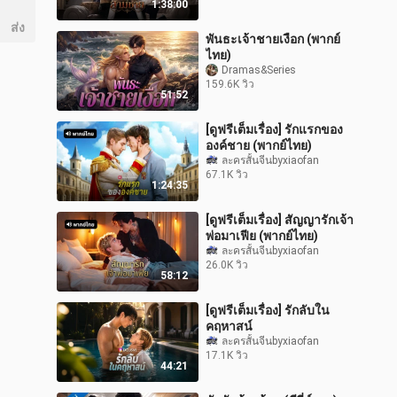
1:38:00
ส่ง
พันธะเจ้าชายเงือก (พากย์
ไทย)
Dramas&Series
159.6K วิว
51:52
[ดูฟรีเต็มเรื่อง] รักแรกของ
องค์ชาย (พากย์ไทย)
ละครสั้นจีนbyxiaofan
67.1K วิว
1:24:35
[ดูฟรีเต็มเรื่อง] สัญญารักเจ้า
พ่อมาเฟีย (พากย์ไทย)
ละครสั้นจีนbyxiaofan
26.0K วิว
58:12
[ดูฟรีเต็มเรื่อง] รักลับใน
คฤหาสน์
ละครสั้นจีนbyxiaofan
17.1K วิว
44:21