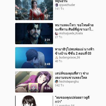
หยุนอวิ่น
qiyuezhuder
161 วิว
0:31
หนานหลงโหว: ขอโทษด้วย
นะพี่หาน ศิษย์พี่ลู่เขาเมาไป
แล้ว! 【งานประกวดผลงาน
Aishuijuede_Koala
27 วิว
แฟนเมดอย่างเป็นทางการ
2:31
ของนิยายจ
พามาฮิรุไปพบพ่อแม่ นางฟ้า
ข้างบ้าน ซีซั่น 2 ตอนที่ 03
budangxiaoe_06
40 วิว
3:48
เสน่ห์ของคุณพี่สาว ช่าง
งดงามจนชวนหลงใหล
feichidepanghu
342 วิว
0:36
“ผมของคุณปล่อยยาวดูดี
กว่า”
susuluo_04