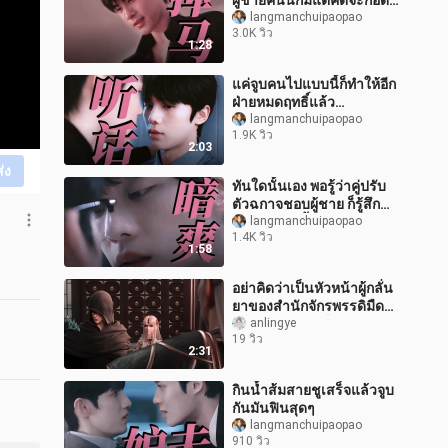
ผู้ชายคนนี้ก็มีแต่คิดจะกอด
รัดคนไว้ในอ้อมแขน อยาก
langmanchuipaopao
3.0K วิว
จูบเมื่อไรก็จูบได้ทันที
1:28
แค่จูบคนไปแบบนี้ก็ทำให้อีก
ฝ่ายหมดฤทธิ์แล้ว…
langmanchuipaopao
1.9K วิว
2:03
ส่ง
ทันใดนั้นเอง พอรู้ว่าคู่ปรับ
ตัวฉกาจชอบผู้ชาย ก็รู้สึก
แปลกไปซะงั้น
langmanchuipaopao
1.4K วิว
1:58
อย่าคิดว่าเป็นหัวหน้าผู้กลั่น
ยาของสำนักจักรพรรดิมืด
แล้วจะทำอะไรก็ได้
anlingye
19 วิว
2:31
กินน้ำส้มสายชูเสร็จแล้วจูบ
กันมันฟินสุดๆ
langmanchuipaopao
910 วิว