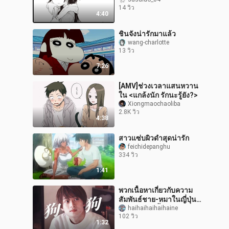
14 วิว
4:40
ชินจังน่ารักมาแล้ว
wang-charlotte
13 วิว
7:26
[AMV]ช่วงเวลาแสนหวาน
ใน <แกล้งนัก รักนะรู้ยัง?>
Xiongmaochaoliba
2.8K วิว
4:38
สาวแซ่บผิวดำสุดน่ารัก
feichidepanghu
334 วิว
1:41
พวกเนื้อหาเกี่ยวกับความ
สัมพันธ์ชาย-หมาในญี่ปุ่นก็
พัฒนาไปถึงขั้นรักคนกับ
haihaihaihaihaine
102 วิว
สุนัขแล้วเหรอ?! สุนัขที่จาก
1:32
ไป