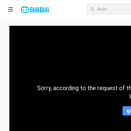
หน้า
หลัก
อนิ
เมะ
ละคร
สั้น
Sorry, according to the request of the
กำลัง
มา
แรง
ดู
หมวด
หมู่