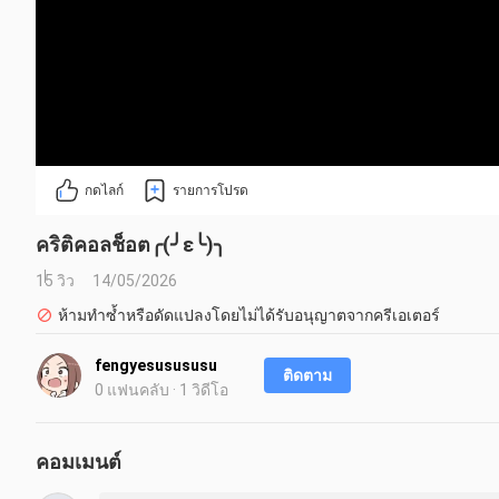
กดไลก์
รายการโปรด
คริติคอลช็อต╭(╯ε╰)╮
15 วิว
14/05/2026
ห้ามทำซ้ำหรือดัดแปลงโดยไม่ได้รับอนุญาตจากครีเอเตอร์
fengyesusususu
ติดตาม
0 แฟนคลับ · 1 วิดีโอ
คอมเมนต์