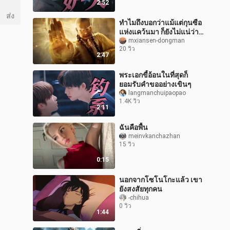
2:52
ส่ง
ทำไมถึงบอกว่าแม้แต่กุนซือ
แห่งแคว้นมา ก็ยังไม่แน่ว่า
จะสู้รูไลได้
mxiansen-dongman
20 วิว
2:47
พระเอกขี้อ้อนในที่สุดก็
ยอมรับคำขออย่างเขินๆ
langmanchuipaopao
1.4K วิว
2:11
ฉันคือพื้น
meinvkanchazhan
15 วิว
0:15
นอกจากโซโนโกะแล้ว เขา
ยังสงสัยทุกคน
-chihua
0 วิว
1:44