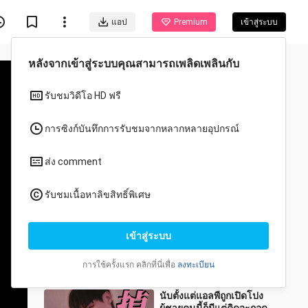
แอป
Premium
เข้าสู่ระบบ
หลังจากเข้าสู่ระบบคุณสามารถเพลิดเพลินกับ
รับชมวิดีโอ HD ฟรี
การซิงก์บันทึกการรับชมจากหลากหลายอุปกรณ์
ส่ง comment
วีดีโอแนะนำสำหรับคุณ
รับชมเนื้อหาลิขสิทธิ์พิเศษ
ทั้งหมด
อนิเมะ
ดูออกว่าอยากเข้าไปในบ้าน
เข้าสู่ระบบ
คุณมาก
meinvkanchazhan
28 วิว
การใช้ครั้งแรก คลิกที่นี่เพื่อ
ลงทะเบียน
0:25
นับตั้งแต่แอลพีถูกเปิดโปง