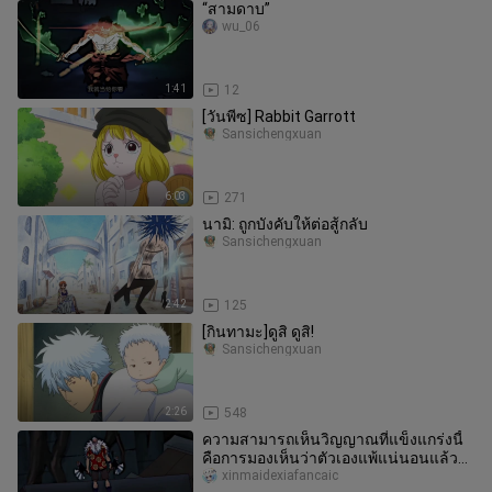
“สามดาบ”
wu_06
1:41
12
[วันพีซ] Rabbit Garrott
Sansichengxuan
6:03
271
นามิ: ถูกบังคับให้ต่อสู้กลับ
Sansichengxuan
2:42
125
[กินทามะ]ดูสิ ดูสิ!
Sansichengxuan
2:26
548
ความสามารถเห็นวิญญาณที่แข็งแกร่งนี้
คือการมองเห็นว่าตัวเองแพ้แน่นอนแล้ว
หรือ
xinmaidexiafancaic