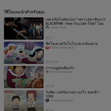
วีดีโอแนะนำสำหรับคุณ
เพลงเปียโนดัดแปลง “เพราะสุดๆ ฟินมาก
BLACKPINK - How You Like That” โดย
Jichan Park
Jichan-Park
3:06
0
พีซโอเค แต่วันโมโนะสุเกะต้องตาย
Beichuanfengying
2:17
59.6K
การกบฏต่อเทียนกัง
Sansichengxuan
2:29
64
วันพีซ เวอร์ชันเร่งความเร็ว: ตอนที่ 1-
1000
xiaoqiubuxingqiu
3:21
93