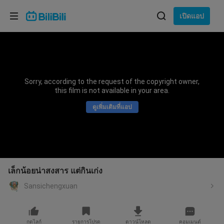
เลือกภาษา
เปิดแอป
English
ภาษา: ภาษาไทย
ภาษาไทย
Sorry, according to the request of the copyright owner,
เข้าสู่
this film is not available in your area.
Tiếng Việt
ระบบ
ดูเพิ่มเติมที่แอป
Bahasa Indonesia
Bahasa Melayu
เล็กน้อยน่าสงสาร แต่กินเก่ง
Sansichengxuan
กดไลก์
รายการโปรด
ดาวน์โหลด
คอมเมนต์