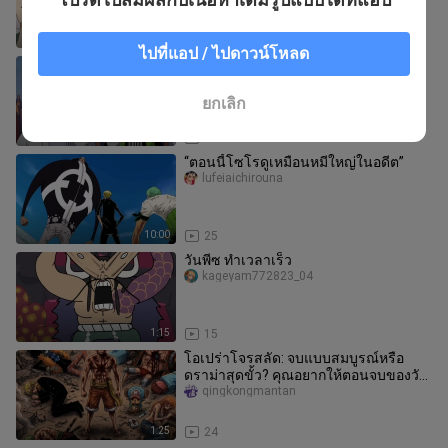
5:45
107
ไปที่แอป / ไปดาวน์โหลด
หัวสาหร่ายสีเขียวบริสุทธิ์
Sansichengxuan
ยกเลิก
2:49
126
“ตอนนี้โซโรดูเหมือนหมีใหญ่ในอดีต”
lufeiaichirouna
10:00
25
วันพีซ ทำเวลาเร็ว
kageyam772823_04
1:15
15
โอเปร่าโจรสลัด: จบแบบสมบูรณ์หรือ
ดราม่าสุดขั้ว? คุณอยากให้ตอนจบของวัน
พีซออกมาแบบครอบครัวอบอุ่นหรือชัย
qingkongmantan
1:25
24