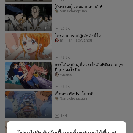
[กินทามะ] จดหมายสาวดัก!
Sansichengxuan
4:16
20.5K
ใครสามารถปฏิเสธสิ่งนี้ได้
m___ian__aoyuzhou
0:12
49.5K
การได้พบกับลูฟี่ควรเป็นสิ่งที่มีความสุข
ที่สุดของโรบิน
yususu
0:17
23.5K
เป็ดสารพัดประโยชน์!
Sansichengxuan
2:38
144
นี่คือวิธีที่ Suo Xiang พูด!
Sansichengxuan
โปรดไปสัมผัสกับเนื้อหาเต็มรูปแบบได้ที่แอป