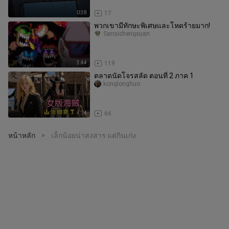
0:38
17
พวกเขามีทักษะพิเศษและโหดร้ายมาก!
Sansichengxuan
3:44
119
ตลาดนัดโจรสลัด ตอนที่ 2 ภาค 1
konglonghuo
4:24
66
หน้าหลัก
เล็กน้อยน่าสงสาร แต่กินเก่ง
>