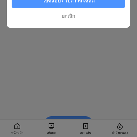
ไปที่แอป / ไปดาวน์โหลด
ยกเลิก
รับชมใน BiliBili
หน้าหลัก
อนิเมะ
ละครสั้น
กำลังมาแรง