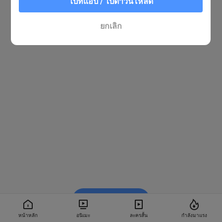
ไปที่แอป / ไปดาวน์โหลด
ยกเลิก
รับชมใน BiliBili
หน้าหลัก
อนิเมะ
ละครสั้น
กำลังมาแรง