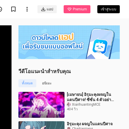
แอป
Premium
เข้าสู่ระบบ
วีดีโอแนะนำสำหรับคุณ
ทั้งหมด
อนิเมะ
[เมษายน] อิรุมะคุงผจญใน
แดนปีศาจ! ซีซั่น 4 ตัวอย่าง
ตอนที่ 7 [ทีมแปลภาษาจีน
XiarihuantingMCE
404 วิว
MCE]
0:30
อิรุมะคุง ผจญในแดนปีศาจ
Chaitianjiang