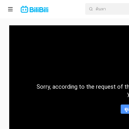
หน้า
หลัก
อนิ
เมะ
ละคร
สั้น
Sorry, according to the request of the
กำลัง
มา
แรง
ดู
หมวด
หมู่