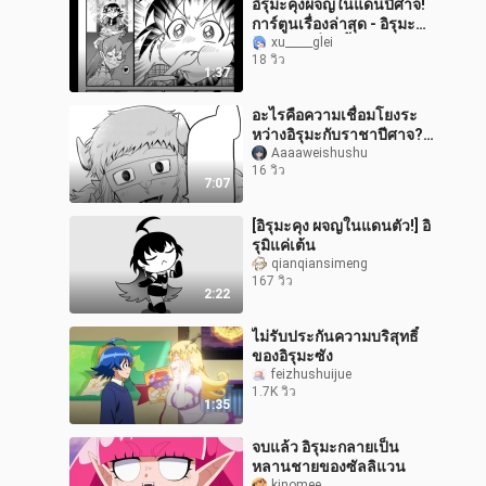
อิรุมะคุงผจญในแดนปีศาจ!
การ์ตูนเรื่องล่าสุด - อิรุมะ
และอาเมลี่ทำน้ำตาล
xu_____glei
18 วิว
1:37
อะไรคือความเชื่อมโยงระ
หว่างอิรุมะกับราชาปีศาจ?
[อิรุมะคุงผจญในปีศาจ!] เดา
Aaaaweishushu
16 วิว
ตอนจบของมังงะ!
7:07
[อิรุมะคุง ผจญในแดนตัว!] อิ
รุมิแค่เต้น
qianqiansimeng
167 วิว
2:22
ไม่รับประกันความบริสุทธิ์
ของอิรุมะซัง
feizhushuijue
1.7K วิว
1:35
จบแล้ว อิรุมะกลายเป็น
หลานชายของซัลลิแวน
kinomee