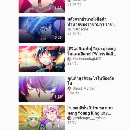
31.7K วิว
1:43
หลังจากอ่านหนังสือคำ
ทำนายของราชามาร ราชา
มารก็คือตัวฉันเอง~
firetheone
41.2K วิว
0:53
[ทีวีแอนิเมชั่น] อิรุมะคุงผจญ
ในแดนปีศาจ! PV การตัดสิน
ใจผลิตซีซั่น 4 [ทีม MCE จีน]
XiarihuantingMCE
234 วิว
0:30
คุณทำธุรกิจอะไรในห้องถัด
ไป
Ghost_Murder
6.9K วิว
1:50
Iruma ซีซั่น 3: Iruma สวม
มงกุฎ Young King และ
กลายเป็นปีศาจระดับที่ 4
yezidongm___ieshuo
67 วิว
และยังเรียกอาจารย์ที่คุ้นเคย
5:15
ของ