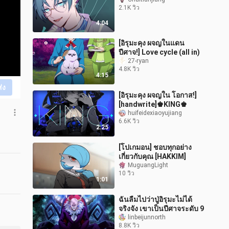
2.1K วิว
4:04
[อิรุมะคุง ผจญในแดน
ปีศาจ!] Love cycle (all in)
27-ryan
4.8K วิว
4:15
ส่ง
[อิรุมะคุง ผจญใน โอกาส!]
[handwrite]♚KING♚
huifeidexiaoyujiang
6.6K วิว
2:25
[โปเกมอน] ชอบทุกอย่าง
เกี่ยวกับคุณ [HAKKIM]
MuguangLight
10 วิว
1:01
ฉันลืมไปว่าปู่อิรุมะไม่ได้
จริงจัง เขาเป็นปีศาจระดับ 9
linbeijunnorth
8.8K วิว