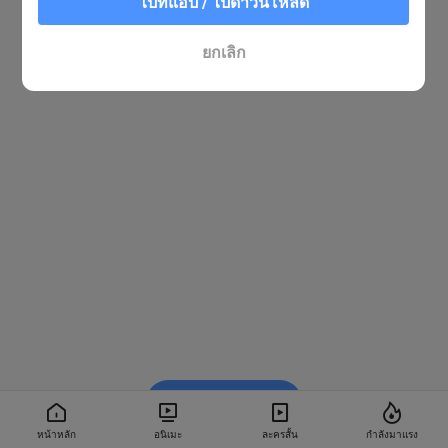
ไปที่แอป / ไปดาวน์โหลด
ยกเลิก
รับชมใน BiliBili
หน้าหลัก
อนิเมะ
ละครสั้น
กำลังมาแรง