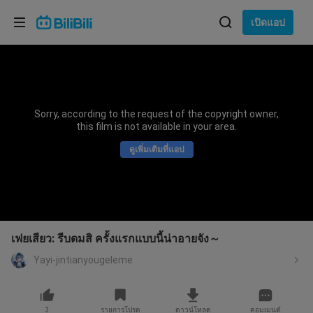
เลือกภาษา
เปิดแอป
English
ภาษา: ภาษาไทย
ภาษาไทย
Sorry, according to the request of the copyright owner,
เข้าสู่
this film is not available in your area.
Tiếng Việt
ระบบ
ดูเพิ่มเติมที่แอป
Bahasa Indonesia
Bahasa Melayu
เฟยเสียว: รีบดมสิ ครั้งแรกแบบนี้น่าอายจัง～
Yayi-jintianyougeleme
3
รายการโปรด
ดาวน์โหลด
คอมเมนต์