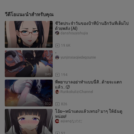
วีดีโอแนะนำสำหรับคุณ
ชีวิตประจำวันของป้าที่บ้านอีกวันที่เต็มไป
ด้วยพลัง (AI)
danshouyishujia
0:43
19.6K
-
yunjinxiaojiedegounie
0:49
194
พี่พยาบาลอย่าทำแบบนี้สิ…ด้ายจะแตก
แล้ว…🥵
RurikoliuliziChannel
0:32
826
โอ้ย~หน้าแดงแล้วเหรอ? มาๆ ให้ฉันดู
หน่อย!
aijiangなのだ
1:05
52