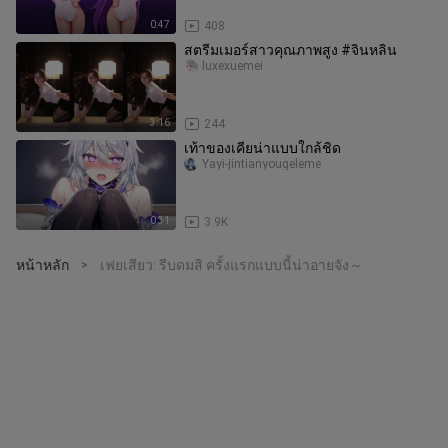
0:47
408
สตรีมเมอร์สาวคุณภาพสูง #จินหลิน
luxexuemei
3:16
244
เท้าของเคียน่าแบบใกล้ชิด
Yayi-jintianyougeleme
0:31
3.9K
หน้าหลัก
เฟยเสียว: รีบดมสิ ครั้งแรกแบบนี้น่าอายจัง～
>