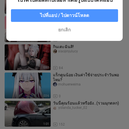
0:16
6.4K
ไปที่แอป / ไปดาวน์โหลด
【บลูแอมบลายม์】…? (ผู้เขียน: ยูทูป
@qpqpqpqpqp2)
Shashouao
ยกเลิก
1:35
730
กินเตะฉันสิ!
xiaojinjulucy
0:52
84
แร็กคูนน้อย เงินค่าใช้จ่ายประจำวันพอ
ไหม?
mohuerweima
0:36
0
วันนี้คุณร้อนแล้วหรือยัง…(รวมมุกตลก)
yolanda_tucker_02
1:01
152