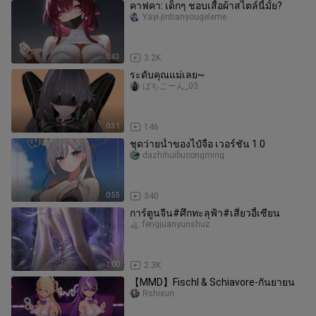
คาฟคา: เด็กๆ ชอบเสื้อผ้าสไตล์นี้มั้ย?
Yayi-jintianyougeleme
0:43
3.2K
ระดับคุณแม่เลย~
ばちこーん_03
0:31
146
ชุดว่ายน้ำของไป๋จื่อ เวอร์ชัน 1.0
dazhihuibucongming
0:55
340
การ์ตูนจีน#ศึกทะลุฟ้า#เสี่ยวอี้เซียน
fengjuanyunshuz
1:00
2.3K
【MMD】Fischl & Schiavore-กันยายน
Rshixun