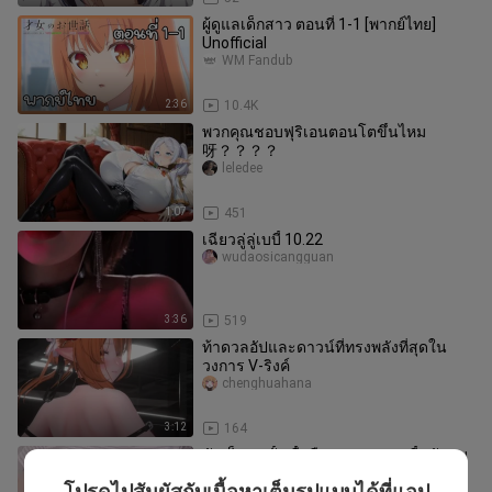
ผู้ดูแลเด็กสาว ตอนที่ 1-1 [พากย์ไทย]
Unofficial
WM Fandub
2:36
10.4K
พวกคุณชอบฟุริเอนตอนโตขึ้นไหม
呀？？？？
leledee
1:07
451
เฉียวลู่ลู่เบบี้ 10.22
wudaosicangguan
3:36
519
ท้าดวลอัปและดาวน์ที่ทรงพลังที่สุดใน
วงการ V-ริงค์
chenghuahana
3:12
164
ตัวเล็ก ผมสั้น อื้อหือ ผมชอบแบบนี้ครับบบ
😳
โปรดไปสัมผัสกับเนื้อหาเต็มรูปแบบได้ที่แอป
ด่อนด่อน