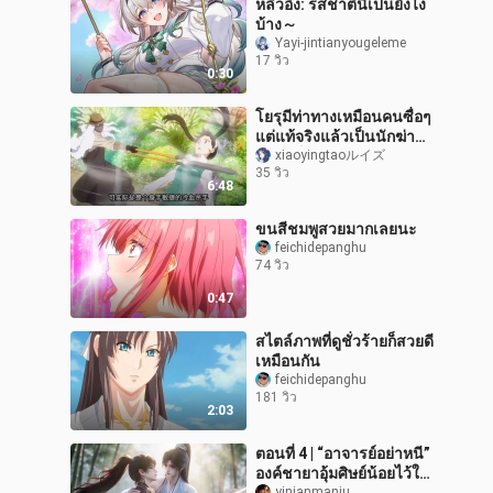
หลิวอิง: รสชาตินี้เป็นยังไง
บ้าง～
Yayi-jintianyougeleme
17 วิว
0:30
โยรุมีท่าทางเหมือนคนซื่อๆ
แต่แท้จริงแล้วเป็นนักฆ่า
เลือดเย็นผู้คล่องแคล่วว่องไว
xiaoyingtaoルイズ
35 วิว
6:48
ขนสีชมพูสวยมากเลยนะ
feichidepanghu
74 วิว
0:47
สไตล์ภาพที่ดูชั่วร้ายก็สวยดี
เหมือนกัน
feichidepanghu
181 วิว
2:03
ตอนที่ 4 | “อาจารย์อย่าหนี”
องค์ชายาอุ้มศิษย์น้อยไว้ใน
yinianmanju