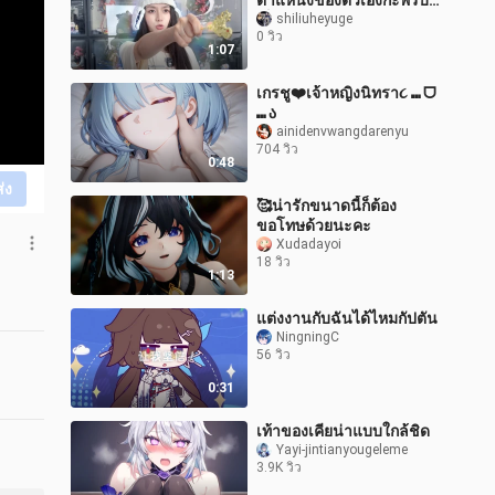
ตำแหน่งของตัวเองกะพริบ
เป็นระยะๆ
shiliuheyuge
0 วิว
1:07
เกรชู❤️เจ้าหญิงนิทรา૮ ⑉ ᗜ
⑉ ა
ainidenvwangdarenyu
704 วิว
0:48
ส่ง
🥰น่ารักขนาดนี้ก็ต้อง
ขอโทษด้วยนะคะ
Xudadayoi
18 วิว
1:13
แต่งงานกับฉันได้ไหมกัปตัน
NingningC
56 วิว
0:31
เท้าของเคียน่าแบบใกล้ชิด
Yayi-jintianyougeleme
3.9K วิว