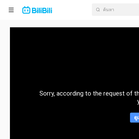
หน้า
หลัก
อนิ
เมะ
ละคร
สั้น
Sorry, according to the request of the
กำลัง
มา
แรง
ดู
หมวด
หมู่