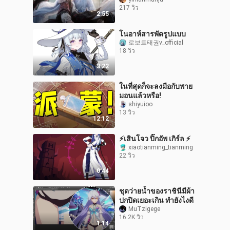
อ้อมแขน
217 วิว
2:55
โนอาห์สารพัดรูปแบบ
로보트태권v_official
18 วิว
3:22
ในที่สุดก็จะลงมือกับพาย
มอนแล้วหรือ!
shiyuioo
13 วิว
12:12
⚡เสินโจว ปิ๊กอัพ เกิร์ล ⚡
xiaotianming_tianming
22 วิว
0:44
ชุดว่ายน้ำของราชินีมีผ้า
ปกปิดเยอะเกิน ทำยังไงดี
MuTzigege
16.2K วิว
1:14