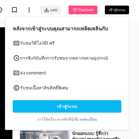
แอป
Premium
เข้าสู่ระบบ
วีดีโอแนะนำสำหรับคุณ
ทั้งหมด
อนิเมะ
"ดู" Bronya - "Cat
Walk"ᗜ‸ᗜ
ラリるレロ
74.6K วิว
1:40
นักออกแบบ: รู้สึกว่า