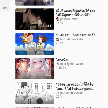
0:31
ส่ง
เมื่อคืนตอนที่คุณร้องไห้ คุณ
ไม่ได้พูดแบบนี้นี่นา ที่รัก!
jinyexwumian
15 วิว
1:55
ชินจังจอมแก่นน่ารักมาแล้ว
laichidaguofanba
29 วิว
8:34
โบรเนีย
scot_lynch_03_01
1.5K วิว
0:39
“จริงๆ แล้วขออะไรก็ได้ใช่
ไหม…? ไม่ว่าฉันจะพูดขอ
อะไร พี่สาวอย่าโกรธนะ…?”
niurouniurouwan
22 วิว
2:46