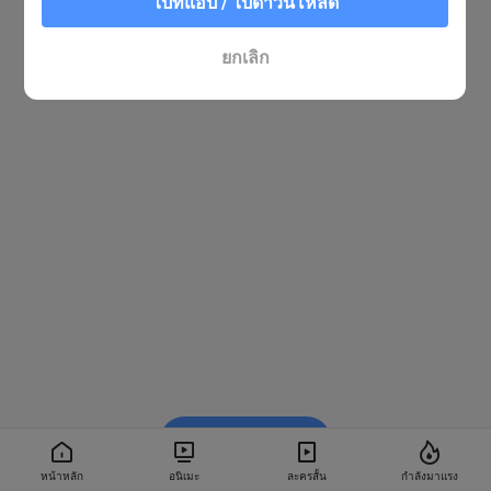
ไปที่แอป / ไปดาวน์โหลด
ยกเลิก
รับชมใน BiliBili
หน้าหลัก
อนิเมะ
ละครสั้น
กำลังมาแรง