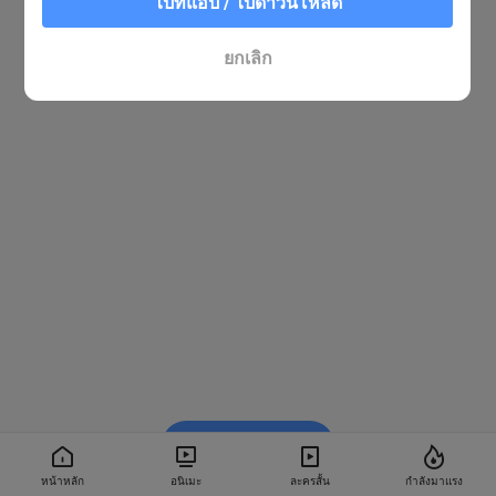
ไปที่แอป / ไปดาวน์โหลด
ยกเลิก
รับชมใน BiliBili
หน้าหลัก
อนิเมะ
ละครสั้น
กำลังมาแรง