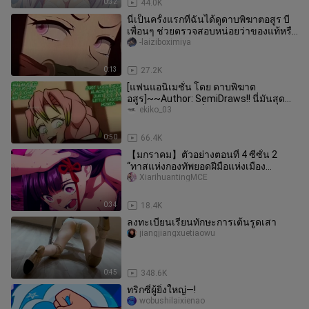
0:32
44.0K
นี่เป็นครั้งแรกที่ฉันได้ดูดาบพิฆาตอสูร บี
เพื่อนๆ ช่วยตรวจสอบหน่อยว่าของแท้หรือ
เปล่า
-laiziboximiya
0:13
27.2K
[แฟนแอนิเมชั่น โดย ดาบพิฆาต
อสูร]~~Author: SemiDraws!! นี่มันสุด
ยอดมาก!!! แอนิเมชั่นของแฟน Douma
ekiko_03
Duel
0:50
66.4K
【มกราคม】ตัวอย่างตอนที่ 4 ซีซั่น 2
“ทาสแห่งกองทัพยอดฝีมือแห่งเมือง
มหัศจรรย์” [ทีมแปลภาษาจีน MCE]
XiarihuantingMCE
0:34
18.4K
ลงทะเบียนเรียนทักษะการเต้นรูดเสา
jiangjiangxuetiaowu
0:45
348.6K
ทริกซี่ผู้ยิ่งใหญ่—!
wobushilaixienao