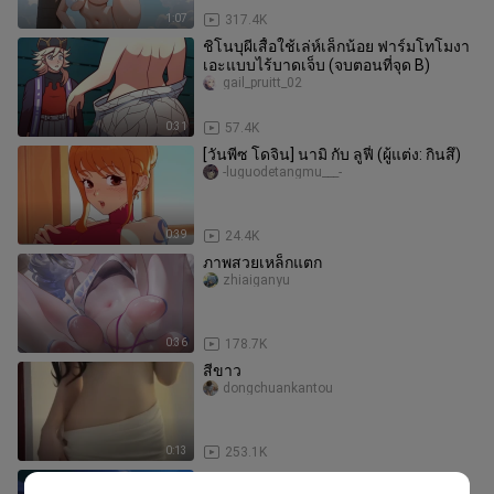
1:07
317.4K
ชิโนบุผีเสื้อใช้เล่ห์เล็กน้อย ฟาร์มโทโมงา
เอะแบบไร้บาดเจ็บ (จบตอนที่จุด B)
gail_pruitt_02
0:31
57.4K
[วันพีซ โดจิน] นามิ กับ ลูฟี่ (ผู้แต่ง: กินสึ)
-luguodetangmu___-
0:39
24.4K
ภาพสวยเหล็กแตก
zhiaiganyu
0:36
178.7K
สีขาว
dongchuankantou
0:13
253.1K
การแบ่งปันนม