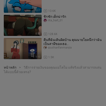
0:37
13.6K
ชิรชัก เด็กน่ารัก
rita_hart_01
0:27
128.6K
คืนที่ฉันเดินผิดบ้าน คุณนายโยลนึกว่าฉัน
เป็นสามีของเธอ…
qiushanfanmanjia
1:10
1.5K
หน้าหลัก
วิธีการจ่ายเงินของคุณแม่โคไม แท้จริงแล้วสามารถเล่น
>
ได้แบบนี้ด้วยเหรอ?