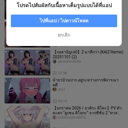
naisuowangqiqi
โปรดไปสัมผัสกับเนื้อหาเต็มรูปแบบได้ที่แอป
0:35
82.5K
ไปที่แอป / ไปดาวน์โหลด
ฉันควรทำอย่างไรถ้านักเรียนเผลอหลับ?
jiulinglaoshi
ยกเลิก
0:24
406.2K
【กอลานิยูเล0】2 นาทีกว่า (KAIZ Remix)
20251101 (2)
gansafanduifa
0:37
27.9K
น้ำยาบ้วนปาก อยู่ระหว่างการพิจารณา
คดี
yiru1
1:01
84.1K
【มกราคม 2026 / อาคิระ คิโดะ】PV ตัว
ละคร “ฮูเซน คิโยกะ” จากซีซั่น 2 “ทาส
แห่งกองทัพยอดฝีมือแห่งเมืองปีศ
XiarihuantingMCE