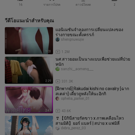
16
รายการโปรด
ดาวน์โหลด
2
วีดีโอแนะนำสำหรับคุณ
แอนิเมชันจำลองการเปลี่ยนแปลงของ
ร่างกายขณะตั้งครรภ์
shengnuwujie
1:03
1.2M
นศ.สาวยอมเป็นนางแบบเพื่อช่วยแม่ที่ป่วย
หนัก
sanzhi__aomeng___
2:29
331.3K
[ฝึกพากย์] Rakudai kishi no cavalry [ฉาก
สเตล่า] เดี๋ยวถูหลังให้นะอิกกิ
ophelia_parker_01
2:45
43.6K
👙【บิกินี่สายรัดขาว x ภาพเคลื่อนไหว
สามมิติ】ยอร์ แบลร์ | สปาย x แฟมิลี่
debra_perez_03