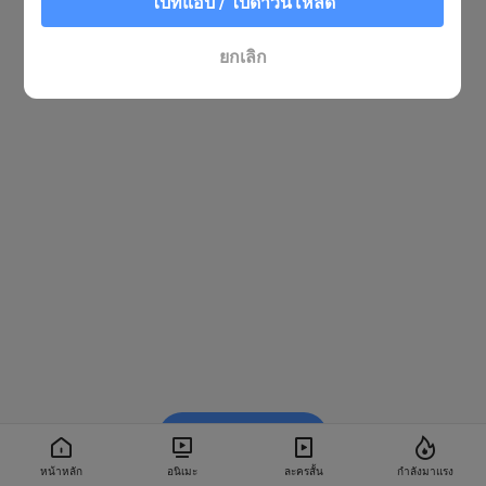
ไปที่แอป / ไปดาวน์โหลด
ยกเลิก
รับชมใน BiliBili
หน้าหลัก
อนิเมะ
ละครสั้น
กำลังมาแรง