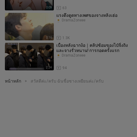
0:09
63
แรงดึงดูดทางเพศของจางหลิงเฮ่อ
DramaZoneee
0:16
1.3K
เบื้องหลังฉากง้อ｜คลิปซ้อมของไป๋จิ้งถิง
และจางรั่วหนาน! การกอดครั้งแรก
DramaZoneee
2:24
94
หน้าหลัก
สวัสดีค่ะ/ครับ ฉันชื่อซางเหยียนค่ะ/ครับ
>