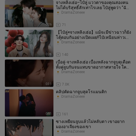
จางหลิงเฮ่อ–ไป๋ลู่ แววตาของคุณสองคน
ไม่ได้บริสุทธิ์สักเท่าไรเลย ไป๋ลู่พูดว่า “ฉัน
ไปก่อนนะ” จางหลิงเฮ่
DramaZoneee
0:26
71
【ไป๋ลู่×จางหลิงเฮ่อ】แม้จะมีข่าวฉาวก็ยัง
โต้ตอบกันอย่างเปิดเผย‼️ไป๋เหนียนห่าวเหอ
คู่นี้สมควรได้รับการกด
DramaZoneee
0:28
140
เบื๋อลู่-จางหลิงเฮ่อ เบื้องหลังฉากจูบดุเดือด
ทั้งคู่จูบกันจนแทบขาดอากาศหายใจ ใคร
ถ่ายทำละครกันนะถึงได
DramaZoneee
0:31
7.0K
คลิปตัดฉากจูบสุดโรแมนติก
DramaZoneee
0:51
161
ซางเหยียนจูบแล้วไม่หลับตา เขาอยาก
มองอาเจียงของเขา
DramaZoneee