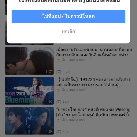
“น่านห่ง” ประกันความปัง ฮ่
1:06
634
ไปที่แอป / ไปดาวน์โหลด
หุ่นต่างกันแบบนี้ฟินสุดๆ ไปเลย
DramaZoneee
ยกเลิก
0:11
89
เมื่อความรักแอบชอบมานานหลายปีมาพบ
กับการกลับมาเจอกันอีกครั้งหลังจากห่าง
หายไปนาน ความตื่นเต้นในใจ ณ วิ
DramaZoneee
3:07
3.2K
【IU ลีจีอึน】191224 ช่องทางการสื่อสาร
อย่างเป็นทางการครบรอบ 2 ล้านผู้
ติดตาม! ไลฟ์คอนเสิร์ตเพลง “Bluemi
DramaZoneee
4:40
140
“ยากจะโอบกอด” หลิวอี้เฟย x ซ่ง Weilong
| ถ้า “ยากจะโอบกอด” มีฉบับภาพยนตร์ ก็
อยากให้ทั้งสองคนนี้รับบท
DramaZoneee
1:29
536