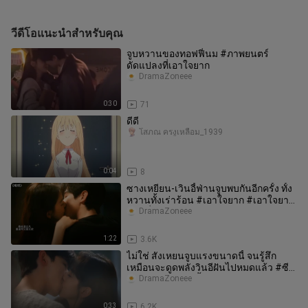
วีดีโอแนะนำสำหรับคุณ
จูบหวานของทอฟฟี่นม #ภาพยนตร์
ดัดแปลงที่เอาใจยาก
DramaZoneee
0:30
71
ดีดี
โสภณ ครงูเหลือม_1939
0:04
8
ซางเหยียน-เวินอี้ฟ่านจูบพบกันอีกครั้ง ทั้ง
หวานทั้งเร่าร้อน #เอาใจยาก #เอาใจยาก
ตอนที่ 27 ทำให้ฉันหัว
DramaZoneee
1:22
3.6K
ไม่ใช่ สังเหยนจูบแรงขนาดนี้ จนรู้สึก
เหมือนจะดูดพลังวินอีฝันไปหมดแล้ว #ซี
รีส์จีบผัวยาก#ไป๋จิ้งถิงจางร
DramaZoneee
0:33
6.2K