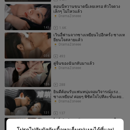
ตอนนี้หวานขนาดนี้เลยเหรอ หัวใจดวง
เล็กๆ ไม่ไหวแล้ว
DramaZoneee
1:43
1.6K
เวินอี้ฟานจากซางเหยียนไปอีกครั้ง ซางเห
ยียนใจสลายแล้ว
DramaZoneee
0:36
493
คู่จิ้นของฉันกลับมาแล้ว
DramaZoneee
1:36
288
ยินดีต้อนรับแฟนหนุ่มจอมวิจารณ์แรง…
ซางเหยียน! ค่อยๆ พิชิตใจไปทีละขั้นเลย
นะ
DramaZoneee
1:31
137
ไป๋จิ้งถิง & จางรั่วหนาน • ฉากหวานใน
วงการบันเทิงจีนมีระดับ ได้ผู้กำกับจาก
โปรดไปสัมผัสกับเนื้อหาเต็มรูปแบบได้ที่แอป
DramaZoneee