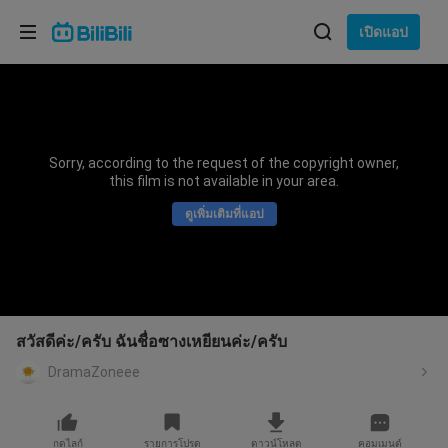
เลือกภาษา
เปิดแอป
English
ภาษา: ภาษาไทย
ภาษาไทย
Sorry, according to the request of the copyright owner,
เข้าสู่
this film is not available in your area.
Tiếng Việt
ระบบ
ดูเพิ่มเติมที่แอป
Bahasa Indonesia
Bahasa Melayu
สวัสดีค่ะ/ครับ ฉันชื่อซางเหยียนค่ะ/ครับ
DramaZoneee
กดไลก์
รายการโปรด
ดาวน์โหลด
คอมเมนต์