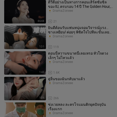
ดีวีดีอย่างเป็นทางการคอนเสิร์ตซัมซิล
ของ IU, ครบรอบ 14 ปี The Golden Hour,
มีคำบรรยายภาษาจีน, ส่วนที่
DramaZoneee
46:44
21
ยินดีต้อนรับแฟนหนุ่มจอมวิจารณ์แรง…
ซางเหยียน! ค่อยๆ พิชิตใจไปทีละขั้นเลย
นะ
DramaZoneee
1:31
119
ตอนนี้หวานขนาดนี้เลยเหรอ หัวใจดวง
เล็กๆ ไม่ไหวแล้ว
DramaZoneee
1:43
1.6K
คู่จิ้นของฉันกลับมาแล้ว
DramaZoneee
1:36
266
ซ่งเวยหลง ละครโรแมนติกยุคปัจจุบัน
เรื่องแรก
DramaZoneee