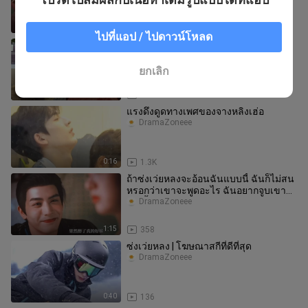
0:30
59
ไปที่แอป / ไปดาวน์โหลด
วิดีโอทริปเกาหลีของ uaena ตอนที่ 2!
สัมผัสประสบการณ์ฟังก์คอนของไอยูแบบ
จัดเต็ม!
DramaZoneee
ยกเลิก
17:48
4
แรงดึงดูดทางเพศของจางหลิงเฮ่อ
DramaZoneee
0:16
1.3K
ถ้าซ่งเว่ยหลงจะอ้อนฉันแบบนี้ ฉันก็ไม่สน
หรอกว่าเขาจะพูดอะไร ฉันอยากจูบเขา
เท่านั้นแหละ
DramaZoneee
1:15
358
ซ่งเว่ยหลง | โฆษณาสกีที่ดีที่สุด
DramaZoneee
0:40
136