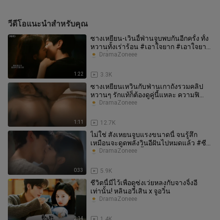
วีดีโอแนะนำสำหรับคุณ
ซางเหยียน-เวินอี้ฟ่านจูบพบกันอีกครั้ง ทั้ง
หวานทั้งเร่าร้อน #เอาใจยาก #เอาใจยาก
ตอนที่ 27 ทำให้ฉันหัว
DramaZoneee
1:22
3.3K
ซางเหยียนเหวินกับฟ่านเกาถังรวมคลิป
หวานๆ รักแท้ก็ต้องดูคู่นี้แหละ ความฟิ
นทะลุจอมาเลย!
DramaZoneee
1:11
12.7K
ไม่ใช่ สังเหยนจูบแรงขนาดนี้ จนรู้สึก
เหมือนจะดูดพลังวินอีฝันไปหมดแล้ว #ซี
รีส์จีบผัวยาก#ไป๋จิ้งถิงจางร
DramaZoneee
0:33
5.9K
ชีวิตนี้มีไว้เพื่อดูซ่งเว่ยหลงกับจางจิ้งอี
เท่านั้น! หลินอวี่เสิน x จูอวิ๋น
DramaZoneee
2:14
1.4K