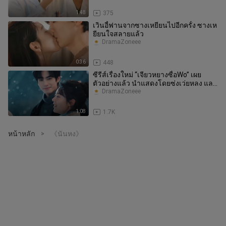
1:48
375
เวินอี้ฟานจากซางเหยียนไปอีกครั้ง ซางเห
ยียนใจสลายแล้ว
DramaZoneee
0:36
448
ซีรีส์เรื่องใหม่ “เจียวหยางซื่อWo” เผย
ตัวอย่างแล้ว นำแสดงโดยซ่งเว่ยหลง และ
จ้าวจินหม่าย ยังไม่มีการปร
DramaZoneee
1:08
1.7K
หน้าหลัก
《นันหง》
>