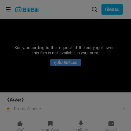
เลือกภาษา
เปิดแอป
English
ภาษา: ภาษาไทย
ภาษาไทย
Sorry, according to the request of the copyright owner,
เข้าสู่
this film is not available in your area.
Tiếng Việt
ระบบ
ดูเพิ่มเติมที่แอป
Bahasa Indonesia
Bahasa Melayu
《นันหง》
DramaZoneee
กดไลก์
รายการโปรด
ดาวน์โหลด
คอมเมนต์