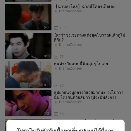
【น่าหลงใหล】ฉากนี้โคตรเด็ดเลย
DramaZoneee
0:44
1.3K
ใครว่าซ่งเวยหลงแต่งชุดโบราณแล้วดูไม่
ดีกัน?
DramaZoneee
0:38
73
หุ่นต่างกันแบบนี้ฟินสุดๆ ไปเลย
DramaZoneee
0:11
80
สมัยก่อนจมูกตรงก็สวยมากนะ! ยิ่งไปกว่า
นั้น ใครกันที่วัยสิบกว่าปีจะมีพลังการ
ถ่ายทอดแฟชั่นขนาดนี้ได้!?
DramaZoneee
1:08
68
จูบหวานของทอฟฟี่นม #ภาพยนตร์
ดัดแปลงที่เอาใจยาก
โปรดไปสัมผัสกับเนื้อหาเต็มรูปแบบได้ที่แอป
DramaZoneee