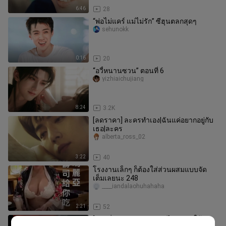
6:46
28
“พ่อไม่แคร์ แม่ไม่รัก” ซีฮุนตลกสุดๆ
sehunokk
0:16
20
“อวี้หนานซวน” ตอนที่ 6
yizhiaichujiang
8:24
3.2K
[ลดราคา] ละครทำเอง|ฉันแค่อยากอยู่กับ
เธอ|ละคร
alberta_ross_02
3:22
40
โรงงานเล็กๆ ก็ต้องใส่ส่วนผสมแบบจัด
เต็มเลยนะ 248
____iandalaohuhahaha
2:21
52
[คู่รักที่แข่งขันกัน |. ขายดี] "คุณทำให้ฉัน