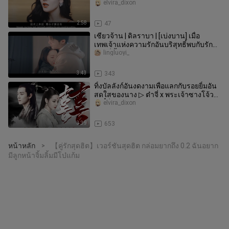
หลับ [ขายดี] [Dilraba X Xi
elvira_dixon
2:58
47
เซียวจ้าน | ดิลราบา | [เบ่งบาน] เมื่อ
เทพเจ้าแห่งความรักอันบริสุทธิ์พบกับรัก
แรกที่ขี้เมา
lingluoyi_
3:43
343
ทิ้งบัลลังก์อันงดงามเพื่อแลกกับรอยยิ้มอัน
สดใสของนาง ▷ ต๋าจี่ x พระเจ้าซางโจ้ว
【ตี๋ลี่เร่อปา x เซียวจ
elvira_dixon
3:39
653
หน้าหลัก
【คู่รักสุดฮิต】เวอร์ชันสุดฮิต กล่อมยากถึง 0.2 ฉันอยาก
>
มีลูกหน้าจิ้มลิ้มมีโบ๋แก้ม