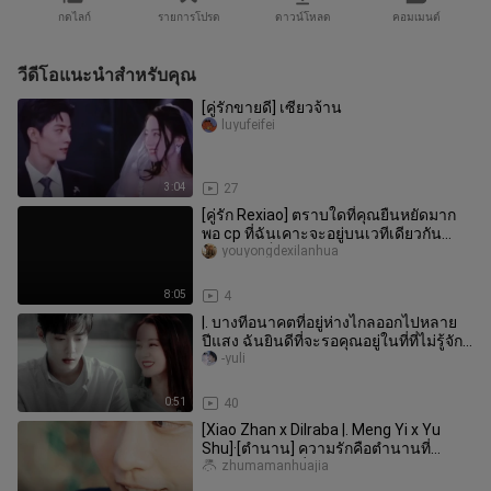
กดไลก์
รายการโปรด
ดาวน์โหลด
คอมเมนต์
วีดีโอแนะนำสำหรับคุณ
[คู่รักขายดี] เซียวจ้าน
luyufeifei
3:04
27
[คู่รัก Rexiao] ตราบใดที่คุณยืนหยัดมาก
พอ cp ที่ฉันเคาะจะอยู่บนเวทีเดียวกัน
เสมอ มันเป็นแค่สองคนเท่านั
youyongdexilanhua
8:05
4
|. บางทีอนาคตที่อยู่ห่างไกลออกไปหลาย
ปีแสง ฉันยินดีที่จะรอคุณอยู่ในที่ที่ไม่รู้จัก |.
» เซียวจ้านและด
-yuli
0:51
40
[Xiao Zhan x Dilraba |. Meng Yi x Yu
Shu]·[ตำนาน] ความรักคือตำนานที่
สวยงามเพียงหนึ่งเดียวในใจ (ดาราร
zhumamanhuajia