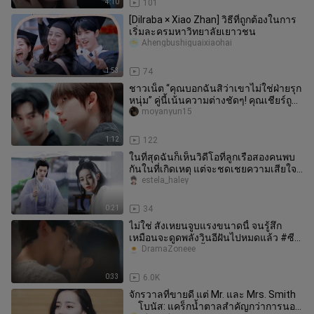
4:10
101
[Dilraba × Xiao Zhan] วิธีที่ถูกต้องในการ
เริ่มละครมหาวิทยาลัยเยาวชน
Ahengbushiguaixiaohai
1:53
74
ชาวเน็ต “คุณบอกฉันสิว่าเขาไม่ใช่ฝ่ายรุก
หนุ่ม” คู่นี้เน้นความต่างชัดๆ! คุณเชียร์ถูก
ฝั่งหรือเปล่า?
moyanyun15
1:12
122
ในที่สุดฉันก็เห็นวิดีโอที่ลูกเรือสองคนพบ
กันในที่เกิดเหตุ แต่จะชดเชยความเสียใจที่
ไม่ได้ร่วมงานกันได้อ
estela_haley
0:21
34
ไม่ใช่ สังเหยนจูบแรงขนาดนี้ จนรู้สึก
เหมือนจะดูดพลังวินอีฝันไปหมดแล้ว #ซี
รีส์จีบผัวยาก#ไป๋จิ้งถิงจางร
DramaZoneee
0:33
6.0K
จักรวาลที่ขายดี แต่ Mr. และ Mrs. Smith
⠀ โบนัส: แคร็กน้ำตาลสำคัญกว่าการนอน