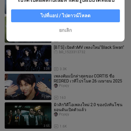
3:00
2.1K
ไปที่แอป / ไปดาวน์โหลด
MV “ACAI” ของ CORTIS เผยแพร่แล้ว!
Aidouanlisuo
ยกเลิก
3:11
336
[BTS] เปิดตัวMV เพลงใหม่"Black Swan"
bili_1523313732
3:38
3.3K
เพลงคัมแบ็กล่าสุดของ CORTIS ชื่อ
REDRED เวทีโปรโมต 26 เมษายน 2025
Pcyxjy
3:07
163
มิวสิกวิดีโอเพลงใหม่ 2.0 ของบังทันโซน
ยอนดันเปิดตัวแล้ว
Pcyxjy
3:55
1.6K