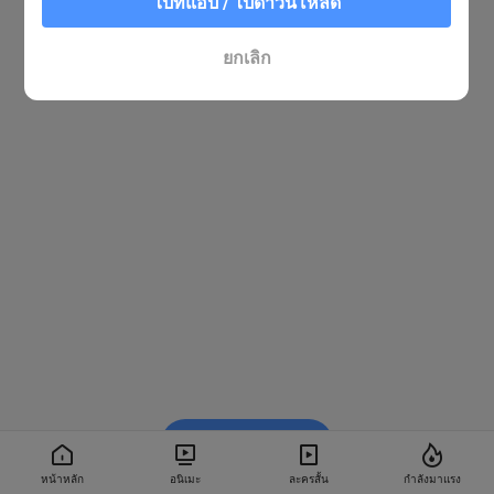
ไปที่แอป / ไปดาวน์โหลด
ยกเลิก
รับชมใน BiliBili
หน้าหลัก
อนิเมะ
ละครสั้น
กำลังมาแรง