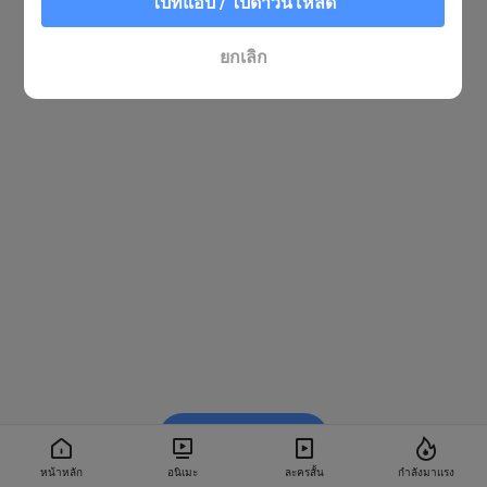
ไปที่แอป / ไปดาวน์โหลด
ยกเลิก
รับชมใน BiliBili
หน้าหลัก
อนิเมะ
ละครสั้น
กำลังมาแรง