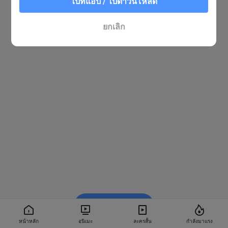
ไปที่แอป / ไปดาวน์โหลด
ยกเลิก
รับชมใน BiliBili
หน้าหลัก
อนิเมะ
ละครสั้น
กำลังมาแรง