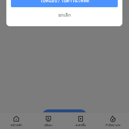
ไปที่แอป / ไปดาวน์โหลด
ยกเลิก
รับชมใน BiliBili
หน้าหลัก
อนิเมะ
ละครสั้น
กำลังมาแรง