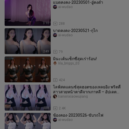
แบดคงคง-20230501-อู๋คงดำ
ai-wudao
3:10
288
บาดคงคง-20230521-กุไก
ai-wudao
2:49
79
มินะเต้นเซ็กซี่สุดเร่าร้อน!
lila_briggs_03
4:17
424
ไลฟ์สดแดนซ์สุดฮอตของเหลยอิง พริตตี้
สาวสวยหน้าตาดีจากเกาหลี – อัปเดต
สม่ำเสมอ ใครชอบทักแชทมาได้เลย 202
tianxinxiaowujiang
0:38
2.4K
ฆ้องคอง-20230526-ขับรถไฟ
ai-wudao