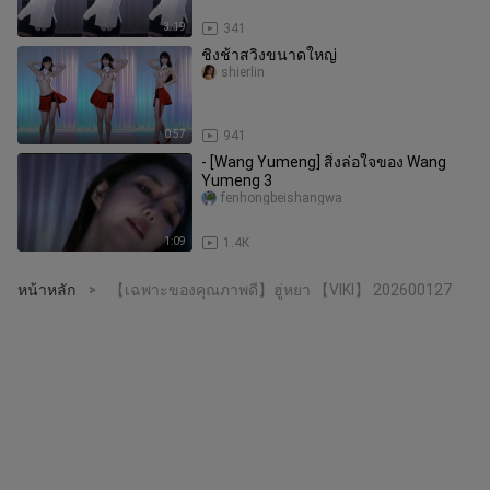
3:19
341
ชิงช้าสวิงขนาดใหญ่
shierlin
0:57
941
- [Wang Yumeng] สิ่งล่อใจของ Wang
Yumeng 3
fenhongbeishangwa
1:09
1.4K
หน้าหลัก
【เฉพาะของคุณภาพดี】ฮู่หยา 【VIKI】 202600127
>