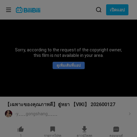
เลือกภาษา
เปิดแอป
English
ภาษา: ภาษาไทย
ภาษาไทย
Sorry, according to the request of the copyright owner,
เข้าสู่
this film is not available in your area.
Tiếng Việt
ระบบ
ดูเพิ่มเติมที่แอป
Bahasa Indonesia
Bahasa Melayu
【เฉพาะของคุณภาพดี】ฮู่หยา 【VIKI】 202600127
-y___gongshang____
1
รายการโปรด
ดาวน์โหลด
คอมเมนต์