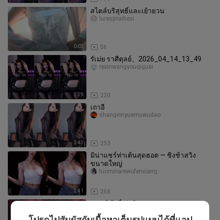
สไตล์บริสุทธิ์และเย้ายวน
luresjinxihexi
0:07
56
รั่เม่ย ราศีตุลย์、2026_04_14_13_49
rexinwangyouqiguai
3:39
220
เถาอี
shangxinyuemuwudao
2:43
253
มิน่าแชร์ท่าเต้นสุดฮอต — ชิงช้าสวิง
ขนาดใหญ่
luominarewufenxiang
2:41
268
มนุษย์ ต้าจี้ ซู่หยิง
nanrendekuailewodong
โปรดไปสัมผัสกับเนื้อหาเต็มรูปแบบได้ที่แอป