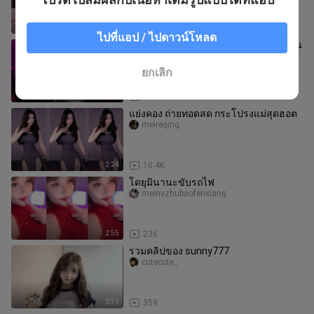
1:38
2.4K
ไปที่แอป / ไปดาวน์โหลด
【เฉพาะผลงานคุณภาพ】#ติ๊กต็อก #เต้น
สุดมัน #ดีเจ #เต้นสุดมัน #สาวมาดเข้ม
#เทพธิดา #ดีเจนิโกะ #ดีเจหูเสี
-y___gongshang____
ยกเลิก
0:32
472
แย่งคอง ถ่ายทอดสด กระโปรงแม่สุดฮอต
meireqing
2:24
10.4K
โดยุมินานะขับรถไฟ
meinvzhubaofenxiang
2:55
236
รวมคลิปของ sunny777
cutecute_
0:39
359