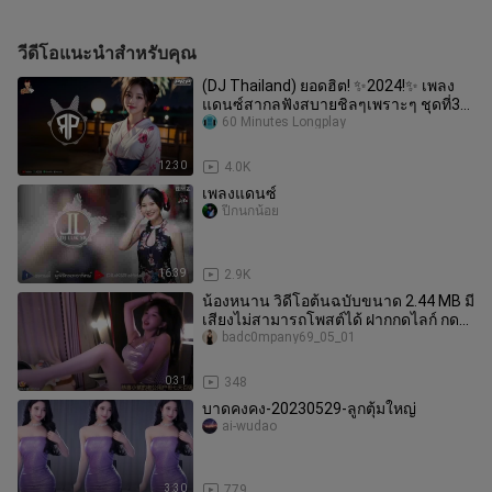
วีดีโอแนะนำสำหรับคุณ
(DJ Thailand) ยอดฮิต! ✨2024!✨ เพลง
แดนซ์สากลฟังสบายชิลๆเพราะๆ ชุดที่31
(Prp Project)
60 Minutes Longplay
12:30
4.0K
เพลงแดนซ์
ปีกนกน้อย
16:39
2.9K
น้องหนาน วิดีโอต้นฉบับขนาด 2.44 MB มี
เสียงไม่สามารถโพสต์ได้ ฝากกดไลก์ กด
ติดตาม และแชทส่วนตัวมาสามครั
badc0mpany69_05_01
0:31
348
บาดคงคง-20230529-ลูกตุ้มใหญ่
ai-wudao
3:30
779