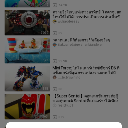
11:19
74.2K
ความยิ่งใหญ่แห่งดวงอาทิตย์! โคตรจะยก
โทษให้ไม่ได้! การประเมินการเล่นเข็มขัด
วันราชาแห่งศตวรรษของ CSM B
wuliaodeeasy
30:37
39
วลาดและนิกิต้องการ*ว์เลี้ยงจริงๆ
Bakuailedaigeishenbianderen
11:41
22.9K
Mini Force: ไดโนเสาร์เร็กซ์ซีซาร์ D6 ที่
แข็งแกร่งที่สุด การแปลงร่างแบบไม่มี
เรื่องไร้สาระ
___le_browning
3:58
36
【Super Sentai】คอลเลกชันการต่อสู้
ของหุ่นยนต์ Sentai ที่แปลงร่างได้เพียง
ลำพัง【ฉบับที่ 2】
realbtv_01
10:04
319
ของเล่นซูเปอร์ฮีโร่ของวลาดและนิกิ