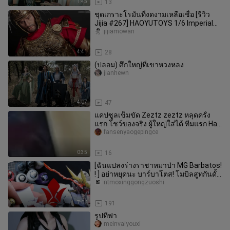
1:45
13
ชุดเกราะโรมันที่งดงามเหลือเชื่อ [รีวิว
Jijia #267] HAOYUTOYS 1/6 Imperial
Legion - ทริบูนแห่งจักรวรร
jijiamowan
4:41
28
(ปลอม) ศึกใหญ่ที่เขาหวงหลง
jianhewn
4:07
47
แคปซูลเข็มขัด Zeztz zeztz หลุดครั้ง
แรก โชว์ของจริง ผู้ใหญ่ใส่ได้ ทีมแรก Hao
Juzhe Omega Ultraman Kam
fansenyaogepingce
0:35
16
[ฉันแปลงร่างราชาหมาป่า MG Barbatos!
! ] อย่าหยุดนะ บาร์บาโตส! โมบิลสูทกันดั้ม
Iron Blood Orphans 【 N
ntmoxinggongzuoshi
7:06
191
รูปทีฟา
meinvaiyouxi