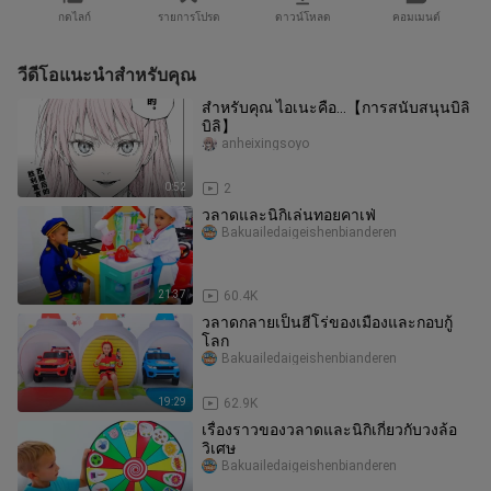
กดไลก์
รายการโปรด
ดาวน์โหลด
คอมเมนต์
วีดีโอแนะนำสำหรับคุณ
สำหรับคุณ ไอเนะคือ...【การสนับสนุนบิลิ
บิลิ】
anheixingsoyo
0:52
2
วลาดและนิกิเล่นทอยคาเฟ่
Bakuailedaigeishenbianderen
21:37
60.4K
วลาดกลายเป็นฮีโร่ของเมืองและกอบกู้
โลก
Bakuailedaigeishenbianderen
19:29
62.9K
เรื่องราวของวลาดและนิกิเกี่ยวกับวงล้อ
วิเศษ
Bakuailedaigeishenbianderen