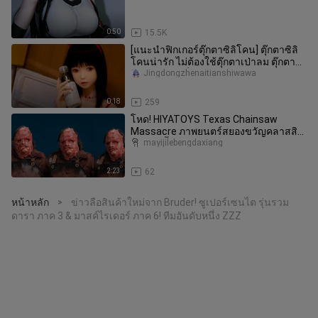
0:50
15.5K
[แนะนำฟิกเกอร์ตุ๊กตาซิลิโคน] ตุ๊กตาซิลิ
โคนน่ารัก ไม่ต้องใช้ตุ๊กตาเป่าลม ตุ๊กตา
ทางกายภาพที่คุณสามารถใ
Jingdongzhenaitianshiwawa
0:18
259
โหด! HIYATOYS Texas Chainsaw
Massacre ภาพยนตร์สยองขวัญคลาสสิก
1/12 6 นิ้วของเล่นรุ่นเล่นรูป ไม่สำหรั
mayijilebengdaxiang
2:23
62
หน้าหลัก
ข่าวลือสินค้าใหม่จาก Bruder! ซูเปอร์เซนไต รุ่นรวม
>
ดารา ภาค 3 & มาสค์ไรเดอร์ ภาค 6! ทีมอันดับหนึ่ง ZZZ