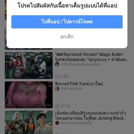
Bakuailedaigeishenbianderen
โปรดไปสัมผัสกับเนื้อหาเต็มรูปแบบได้ที่แอป
18:05
14.6K
ไปที่แอป / ไปดาวน์โหลด
ข้อมูลรั่วไหลล่วงหน้าเกี่ยวกับของเล่น
Great Holy Sword Ten Sacred Blades
PDX igniter, Zombie Destroy
fansenyaogepingce
ยกเลิก
0:33
14
"𝐇𝐃 Restored Version" Magic Bullet
Senki Ryukendo: "ทุกรูปแบบ + ท่าพิเศษ
ทั้งหมด ตอนที่ 1" (ฟอร์มปกติ
Jizhishuaiqideyixuanjun
25:33
2.0K
ฟิกเกอร์ Pink Yunxi มาใหม่
meinvaiyouxi
1:11
27.2K
เข็มขัดเปลี่ยนสีรุ่งอรุณแห่งความกลัวรั่ว
ไหลออกมาก่อน ในที่สุด Jiutang Black
Steel ก็แข็งแกร่งขึ้นแล้
fansenyaogepingce